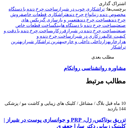
اشتراک گذاری
برچسب‌ها:
تراشکاری خوب در شیراز
ساخت چرخ دنده با دستگاه
مخصوص دنده زنی
انواع چرخ دنده
تراشکاری قطعات خاص
فروش
چرخ دنده
ساخت چرخ دنده
تعمیر و بازسازی گیزبکس های
صنعتی
ساخت چرخ دنده با دستگاه هابینگ
ساخت قطعات خاص
صنعتی
ساخت چرخ دنده در شیراز
فرزکاری
ساخت چرخ دنده با دقت و
کیفیت عالی
فرزکاری در شیراز
ساخت چرخ دنده و
هزارخاری
هزارداخلی داخلی و خارجی
بهترین تراشکار شیراز
بهترین
تراشکار
مطلب بعدی
مشاوره روانشناسی روانکام
مطالب مرتبط
10 ماه قبل
بلاگ / مشاغل / کلینک های زیبایی و کاشت مو / پزشکی
144 بازدید
تزریق بوتاکس، ژل، PRP و جوانسازی پوست در شیراز |
کلینیک زیبایی دکتر سارا جعفری