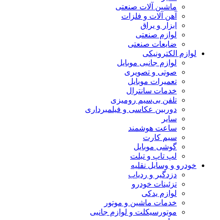
ماشین آلات صنعتی
آهن آلات و فلزات
ابزار و یراق
لوازم صنعتی
ضایعات صنعتی
لوازم الکترونیکی
لوازم جانبی موبایل
صوتی و تصویری
تعمیرات موبایل
خدمات سانترال
تلفن بی‌سیم رومیزی
دوربین عکاسی و فیلمبرداری
سایر
ساعت هوشمند
سیم کارت
گوشی موبایل
لپ تاپ و تبلت
خودرو و وسایل نقلیه
دزدگیر و ردیاب
تزئینات خودرو
لوازم یدکی
خدمات ماشین و موتور
موتورسیکلت و لوازم جانبی