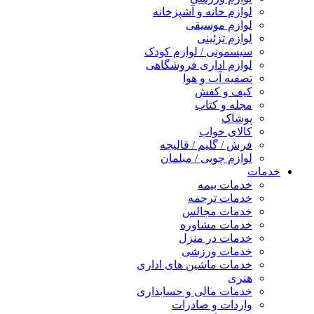
لوازم خانه و آشپزخانه
لوازم موسیقی
لوازم تزئینی
سیسمونی / لوازم کودک
لوازم اداری فروشگاهی
تصفیه آب و هوا
کیف و کفش
مجله و کتاب
پوشاک
کالای خواب
فرش / گلیم / قالیچه
لوازم چوبی / مبلمان
خدمات
خدمات بیمه
خدمات ترجمه
خدمات مجالس
خدمات مشاوره
خدمات در منزل
خدمات ورزشی
خدمات ماشین های اداری
هنری
خدمات مالی و حسابداری
واردات و صادرات