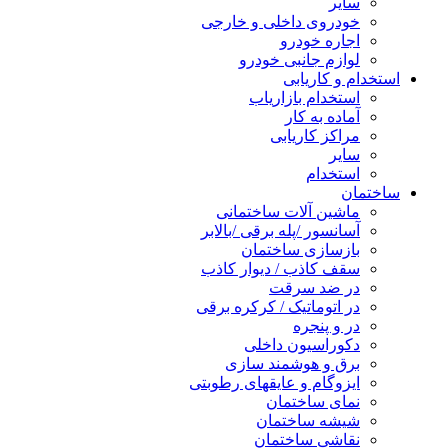
سایر
خودروی داخلی و خارجی
اجاره خودرو
لوازم جانبی خودرو
استخدام و کاریابی
استخدام بازاریاب
آماده به کار
مراکز کاریابی
سایر
استخدام
ساختمان
ماشین آلات ساختمانی
آسانسور /پله برقی /بالابر
بازسازی ساختمان
سقف کاذب / دیوار کاذب
در ضد سرقت
در اتوماتیک / کرکره برقی
در و پنجره
دکوراسیون داخلی
برق و هوشمند سازی
ایزوگام و عایقهای رطوبتی
نمای ساختمان
شیشه ساختمان
نقاشی ساختمان