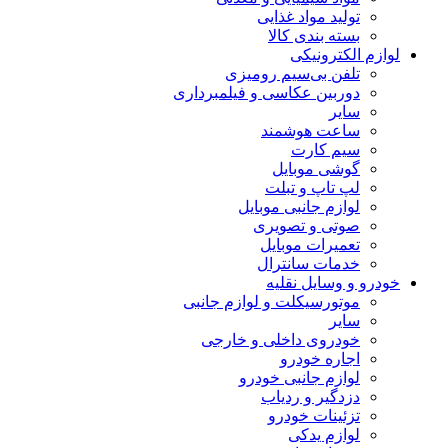
تولید مواد غذایی
بسته بندی کالا
لوازم الکترونیکی
تلفن بی‌سیم رومیزی
دوربین عکاسی و فیلمبرداری
سایر
ساعت هوشمند
سیم کارت
گوشی موبایل
لپ تاپ و تبلت
لوازم جانبی موبایل
صوتی و تصویری
تعمیرات موبایل
خدمات سانترال
خودرو و وسایل نقلیه
موتورسیکلت و لوازم جانبی
سایر
خودروی داخلی و خارجی
اجاره خودرو
لوازم جانبی خودرو
دزدگیر و ردیاب
تزئینات خودرو
لوازم یدکی