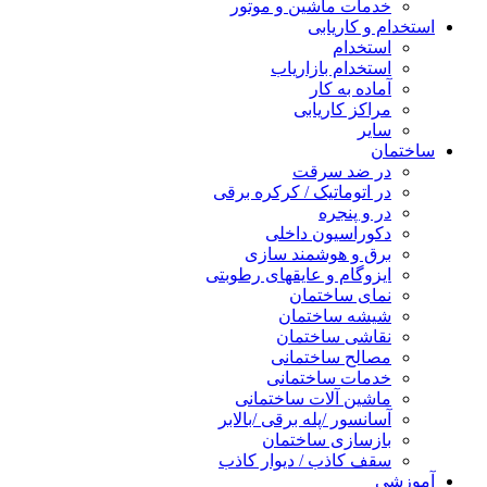
خدمات ماشین و موتور
استخدام و کاریابی
استخدام
استخدام بازاریاب
آماده به کار
مراکز کاریابی
سایر
ساختمان
در ضد سرقت
در اتوماتیک / کرکره برقی
در و پنجره
دکوراسیون داخلی
برق و هوشمند سازی
ایزوگام و عایقهای رطوبتی
نمای ساختمان
شیشه ساختمان
نقاشی ساختمان
مصالح ساختمانی
خدمات ساختمانی
ماشین آلات ساختمانی
آسانسور /پله برقی /بالابر
بازسازی ساختمان
سقف کاذب / دیوار کاذب
آموزشی