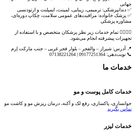
جهانی
✅ دندانپزشکی: ترمیمی، زیبایی، لمینت، ایمپلنت و ارتودنسی
✅ پزشک خانواده: مراقبت‌های عمومی سلامت، چکاپ دوره‌ای،
مشاوره پزشکی
👩‍⚕️👨‍⚕️ تمام خدمات زیر نظر پزشکان متخصص و با استفاده از
تجهیزات پیشرفته انجام می‌شود.
📍 آدرس: شیراز – والفجر – بلوار فجر غربی – جنب مارکت اِرم
📞 نوبت‌دهی: 09177251364 | 07138221264
خدمات ما
خدمات کامل پوست و مو
جوانسازی، پاکسازی، رفع لک و آکنه، درمان ریزش مو و کاشت مو
تماس بگیرید
خدمات لیزر