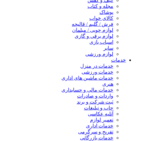
کیف و کفش
مجله و کتاب
پوشاک
کالای خواب
فرش / گلیم / قالیچه
لوازم چوبی / مبلمان
لوازم برقی و گازی
اسباب بازی
سایر
لوازم ورزشی
خدمات
خدمات در منزل
خدمات ورزشی
خدمات ماشین های اداری
هنری
خدمات مالی و حسابداری
واردات و صادرات
ثبت شرکت و برند
چاپ و تبلیغات
آتلیه عکاسی
تعمیر لوازم
خدمات اداری
تفریح و سرگرمی
خدمات بازرگانی