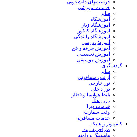
فرصت‌های دانشجویی
خدمات آموزشی
سایر
آموزشگاه
آموزشگاه زبان
آموزشگاه کنکور
آموزشگاه رانندگی
آموزش درسی
آموزش حرفه و فن
آموزش تخصصی
آموزش موسیقی
گردشگری
سایر
آژانس مسافرتی
تور خارجی
تور داخلی
بلیط هواپیما و قطار
رزرو هتل
خدمات ویزا
وقت سفارت
خدمات مسافرتی
کامپیوتر و شبکه
طراحی سایت
هاستینگ و دامنه