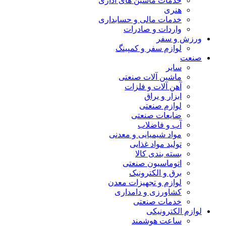
خدمات ماشین های اداری
هنری
خدمات مالی و حسابداری
واردات و صادرات
ورزش و سفر
لوازم سفر و کمپینگ
صنعت
سایر
ماشین آلات صنعتی
آهن آلات و فلزات
ابزار و یراق
لوازم صنعتی
ضایعات صنعتی
آب و فاضلاب
مواد شیمیایی و معدنی
تولید مواد غذایی
بسته بندی کالا
اتوماسیون صنعتی
برق و الکترونیک
لوازم و تجهیزات معدن
کشاورزی و دامداری
خدمات صنعتی
لوازم الکترونیکی
ساعت هوشمند