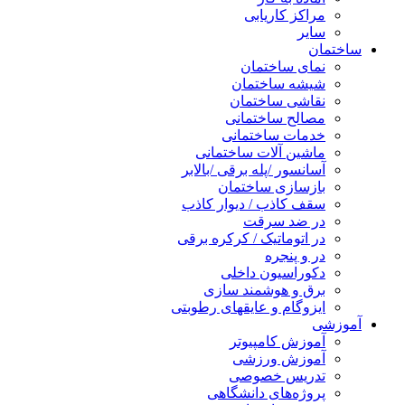
مراکز کاریابی
سایر
ساختمان
نمای ساختمان
شیشه ساختمان
نقاشی ساختمان
مصالح ساختمانی
خدمات ساختمانی
ماشین آلات ساختمانی
آسانسور /پله برقی /بالابر
بازسازی ساختمان
سقف کاذب / دیوار کاذب
در ضد سرقت
در اتوماتیک / کرکره برقی
در و پنجره
دکوراسیون داخلی
برق و هوشمند سازی
ایزوگام و عایقهای رطوبتی
آموزشی
آموزش کامپیوتر
آموزش ورزشی
تدریس خصوصی
پروژه‌های دانشگاهی