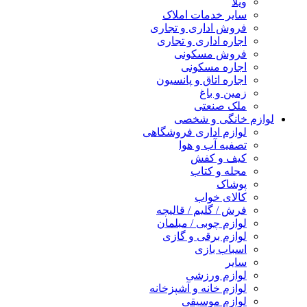
ویلا
سایر خدمات املاک
فروش اداری و تجاری
اجاره اداری و تجاری
فروش مسکونی
اجاره مسکونی
اجاره اتاق و پانسیون
زمین و باغ
ملک صنعتی
لوازم خانگی و شخصی
لوازم اداری فروشگاهی
تصفیه آب و هوا
کیف و کفش
مجله و کتاب
پوشاک
کالای خواب
فرش / گلیم / قالیچه
لوازم چوبی / مبلمان
لوازم برقی و گازی
اسباب بازی
سایر
لوازم ورزشی
لوازم خانه و آشپزخانه
لوازم موسیقی