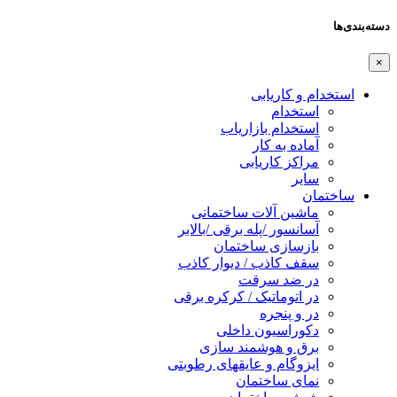
دسته‌بندی‌ها
×
استخدام و کاریابی
استخدام
استخدام بازاریاب
آماده به کار
مراکز کاریابی
سایر
ساختمان
ماشین آلات ساختمانی
آسانسور /پله برقی /بالابر
بازسازی ساختمان
سقف کاذب / دیوار کاذب
در ضد سرقت
در اتوماتیک / کرکره برقی
در و پنجره
دکوراسیون داخلی
برق و هوشمند سازی
ایزوگام و عایقهای رطوبتی
نمای ساختمان