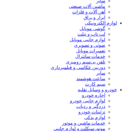
سایر
ماشین آلات صنعتی
آهن آلات و فلزات
ابزار و یراق
لوازم الکترونیکی
گوشی موبایل
لپ تاپ و تبلت
لوازم جانبی موبایل
صوتی و تصویری
تعمیرات موبایل
خدمات سانترال
تلفن بی‌سیم رومیزی
دوربین عکاسی و فیلمبرداری
سایر
ساعت هوشمند
سیم کارت
خودرو و وسایل نقلیه
اجاره خودرو
لوازم جانبی خودرو
دزدگیر و ردیاب
تزئینات خودرو
لوازم یدکی
خدمات ماشین و موتور
موتورسیکلت و لوازم جانبی