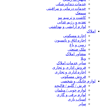
خدمات دندانپزشکی
خدمات درمانی و مراقبتی
سمعک
کاشت و ترمیم مو
تغذیه و رژیم غذایی
لوازم آرایشی و بهداشتی
املاک
اجاره مسکونی
اجاره اتاق و پانسیون
زمین و باغ
ملک صنعتی
مشاور املاک
ویلا
سایر خدمات املاک
فروش اداری و تجاری
اجاره اداری و تجاری
فروش مسکونی
لوازم خانگی و شخصی
فرش / گلیم / قالیچه
لوازم چوبی / مبلمان
لوازم برقی و گازی
اسباب بازی
سایر