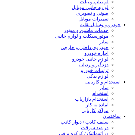
لپ تاپ و تبلت
لوازم جانبی موبایل
صوتی و تصویری
تعمیرات موبایل
خودرو و وسایل نقلیه
خدمات ماشین و موتور
موتورسیکلت و لوازم جانبی
سایر
خودروی داخلی و خارجی
اجاره خودرو
لوازم جانبی خودرو
دزدگیر و ردیاب
تزئینات خودرو
لوازم یدکی
استخدام و کاریابی
سایر
استخدام
استخدام بازاریاب
آماده به کار
مراکز کاریابی
ساختمان
سقف کاذب / دیوار کاذب
در ضد سرقت
در اتوماتیک / کرکره برقی