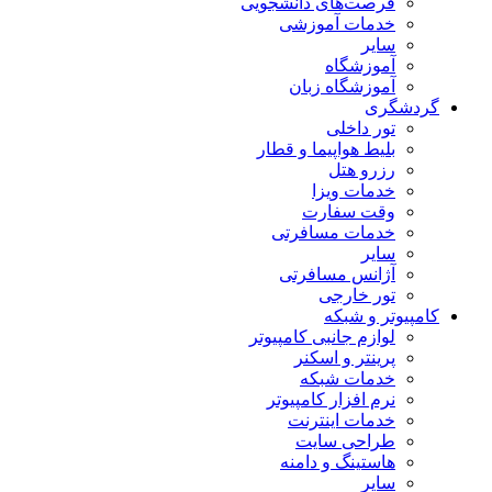
فرصت‌های دانشجویی
خدمات آموزشی
سایر
آموزشگاه
آموزشگاه زبان
گردشگری
تور داخلی
بلیط هواپیما و قطار
رزرو هتل
خدمات ویزا
وقت سفارت
خدمات مسافرتی
سایر
آژانس مسافرتی
تور خارجی
کامپیوتر و شبکه
لوازم جانبی کامپیوتر
پرینتر و اسکنر
خدمات شبکه
نرم افزار کامپیوتر
خدمات اینترنت
طراحی سایت
هاستینگ و دامنه
سایر