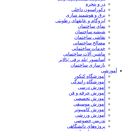
در و پنجره
دکوراسیون داخلی
برق و هوشمند سازی
ایزوگام و عایقهای رطوبتی
نمای ساختمان
شیشه ساختمان
نقاشی ساختمان
مصالح ساختمانی
خدمات ساختمانی
ماشین آلات ساختمانی
آسانسور /پله برقی /بالابر
بازسازی ساختمان
آموزشی
آموزشگاه کنکور
آموزشگاه رانندگی
آموزش درسی
آموزش حرفه و فن
آموزش تخصصی
آموزش موسیقی
آموزش کامپیوتر
آموزش ورزشی
تدریس خصوصی
پروژه‌های دانشگاهی