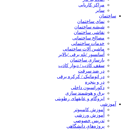
مراکز کاریابی
سایر
ساختمان
نمای ساختمان
شیشه ساختمان
نقاشی ساختمان
مصالح ساختمانی
خدمات ساختمانی
ماشین آلات ساختمانی
آسانسور /پله برقی /بالابر
بازسازی ساختمان
سقف کاذب / دیوار کاذب
در ضد سرقت
در اتوماتیک / کرکره برقی
در و پنجره
دکوراسیون داخلی
برق و هوشمند سازی
ایزوگام و عایقهای رطوبتی
آموزشی
آموزش کامپیوتر
آموزش ورزشی
تدریس خصوصی
پروژه‌های دانشگاهی