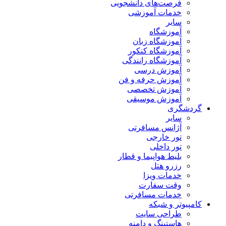
فرصت‌های دانشجویی
خدمات آموزشی
سایر
آموزشگاه
آموزشگاه زبان
آموزشگاه کنکور
آموزشگاه رانندگی
آموزش درسی
آموزش حرفه و فن
آموزش تخصصی
آموزش موسیقی
گردشگری
سایر
آژانس مسافرتی
تور خارجی
تور داخلی
بلیط هواپیما و قطار
رزرو هتل
خدمات ویزا
وقت سفارت
خدمات مسافرتی
کامپیوتر و شبکه
طراحی سایت
هاستینگ و دامنه