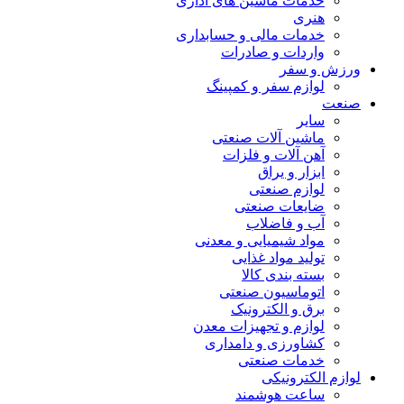
خدمات ماشین های اداری
هنری
خدمات مالی و حسابداری
واردات و صادرات
ورزش و سفر
لوازم سفر و کمپینگ
صنعت
سایر
ماشین آلات صنعتی
آهن آلات و فلزات
ابزار و یراق
لوازم صنعتی
ضایعات صنعتی
آب و فاضلاب
مواد شیمیایی و معدنی
تولید مواد غذایی
بسته بندی کالا
اتوماسیون صنعتی
برق و الکترونیک
لوازم و تجهیزات معدن
کشاورزی و دامداری
خدمات صنعتی
لوازم الکترونیکی
ساعت هوشمند