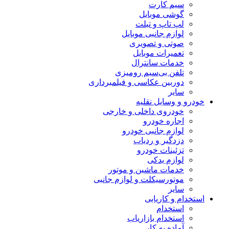
سیم کارت
گوشی موبایل
لپ تاپ و تبلت
لوازم جانبی موبایل
صوتی و تصویری
تعمیرات موبایل
خدمات سانترال
تلفن بی‌سیم رومیزی
دوربین عکاسی و فیلمبرداری
سایر
خودرو و وسایل نقلیه
خودروی داخلی و خارجی
اجاره خودرو
لوازم جانبی خودرو
دزدگیر و ردیاب
تزئینات خودرو
لوازم یدکی
خدمات ماشین و موتور
موتورسیکلت و لوازم جانبی
سایر
استخدام و کاریابی
استخدام
استخدام بازاریاب
آماده به کار