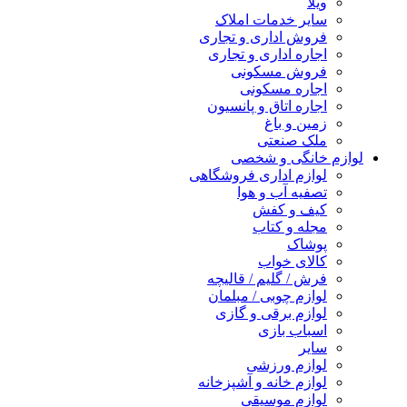
ویلا
سایر خدمات املاک
فروش اداری و تجاری
اجاره اداری و تجاری
فروش مسکونی
اجاره مسکونی
اجاره اتاق و پانسیون
زمین و باغ
ملک صنعتی
لوازم خانگی و شخصی
لوازم اداری فروشگاهی
تصفیه آب و هوا
کیف و کفش
مجله و کتاب
پوشاک
کالای خواب
فرش / گلیم / قالیچه
لوازم چوبی / مبلمان
لوازم برقی و گازی
اسباب بازی
سایر
لوازم ورزشی
لوازم خانه و آشپزخانه
لوازم موسیقی