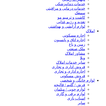
خدمات دندانپزشکی
خدمات درمانی و مراقبتی
سمعک
کاشت و ترمیم مو
تغذیه و رژیم غذایی
لوازم آرایشی و بهداشتی
املاک
اجاره مسکونی
اجاره اتاق و پانسیون
زمین و باغ
ملک صنعتی
مشاور املاک
ویلا
سایر خدمات املاک
فروش اداری و تجاری
اجاره اداری و تجاری
فروش مسکونی
لوازم خانگی و شخصی
فرش / گلیم / قالیچه
لوازم چوبی / مبلمان
لوازم برقی و گازی
اسباب بازی
سایر