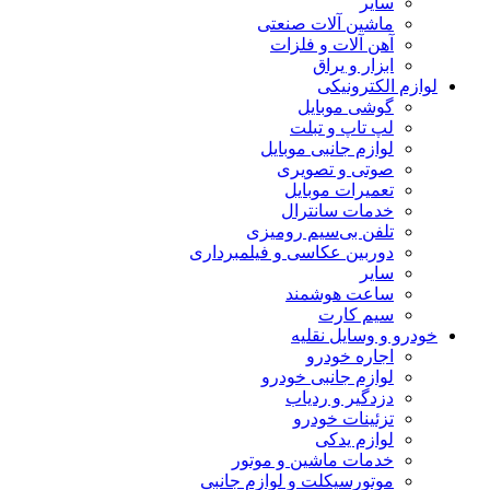
سایر
ماشین آلات صنعتی
آهن آلات و فلزات
ابزار و یراق
لوازم الکترونیکی
گوشی موبایل
لپ تاپ و تبلت
لوازم جانبی موبایل
صوتی و تصویری
تعمیرات موبایل
خدمات سانترال
تلفن بی‌سیم رومیزی
دوربین عکاسی و فیلمبرداری
سایر
ساعت هوشمند
سیم کارت
خودرو و وسایل نقلیه
اجاره خودرو
لوازم جانبی خودرو
دزدگیر و ردیاب
تزئینات خودرو
لوازم یدکی
خدمات ماشین و موتور
موتورسیکلت و لوازم جانبی