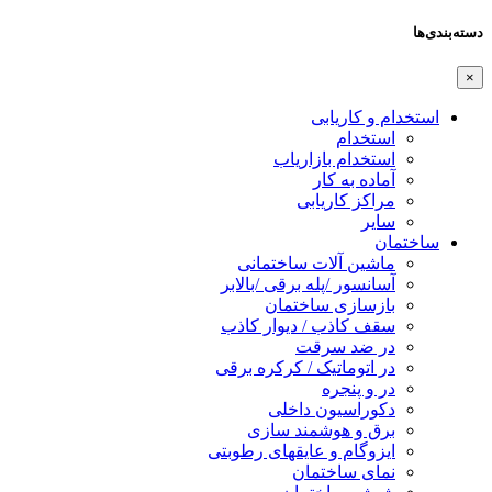
دسته‌بندی‌ها
×
استخدام و کاریابی
استخدام
استخدام بازاریاب
آماده به کار
مراکز کاریابی
سایر
ساختمان
ماشین آلات ساختمانی
آسانسور /پله برقی /بالابر
بازسازی ساختمان
سقف کاذب / دیوار کاذب
در ضد سرقت
در اتوماتیک / کرکره برقی
در و پنجره
دکوراسیون داخلی
برق و هوشمند سازی
ایزوگام و عایقهای رطوبتی
نمای ساختمان