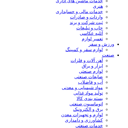
خدمات ماشین های اداری
هنری
خدمات مالی و حسابداری
واردات و صادرات
ثبت شرکت و برند
چاپ و تبلیغات
آتلیه عکاسی
تعمیر لوازم
ورزش و سفر
لوازم سفر و کمپینگ
صنعت
آهن آلات و فلزات
ابزار و یراق
لوازم صنعتی
ضایعات صنعتی
آب و فاضلاب
مواد شیمیایی و معدنی
تولید مواد غذایی
بسته بندی کالا
اتوماسیون صنعتی
برق و الکترونیک
لوازم و تجهیزات معدن
کشاورزی و دامداری
خدمات صنعتی