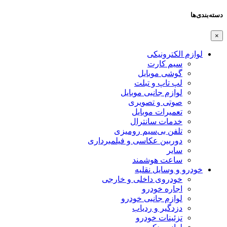
دسته‌بندی‌ها
×
لوازم الکترونیکی
سیم کارت
گوشی موبایل
لپ تاپ و تبلت
لوازم جانبی موبایل
صوتی و تصویری
تعمیرات موبایل
خدمات سانترال
تلفن بی‌سیم رومیزی
دوربین عکاسی و فیلمبرداری
سایر
ساعت هوشمند
خودرو و وسایل نقلیه
خودروی داخلی و خارجی
اجاره خودرو
لوازم جانبی خودرو
دزدگیر و ردیاب
تزئینات خودرو