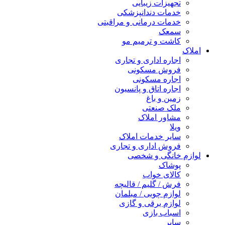
تجهیزات زیبایی
خدمات دندانپزشکی
خدمات درمانی و مراقبتی
سمعک
کاشت و ترمیم مو
املاک
اجاره اداری و تجاری
فروش مسکونی
اجاره مسکونی
اجاره اتاق و پانسیون
زمین و باغ
ملک صنعتی
مشاور املاک
ویلا
سایر خدمات املاک
فروش اداری و تجاری
لوازم خانگی و شخصی
پوشاک
کالای خواب
فرش / گلیم / قالیچه
لوازم چوبی / مبلمان
لوازم برقی و گازی
اسباب بازی
سایر