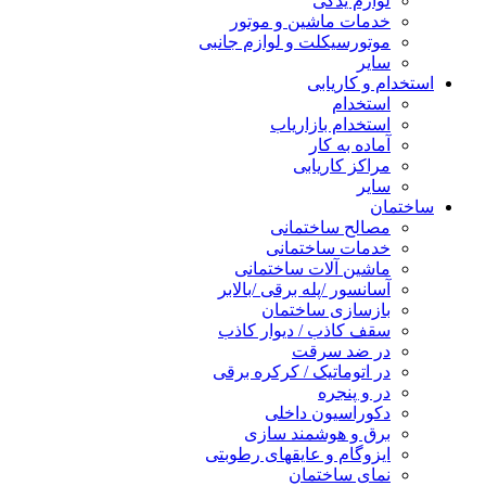
لوازم یدکی
خدمات ماشین و موتور
موتورسیکلت و لوازم جانبی
سایر
استخدام و کاریابی
استخدام
استخدام بازاریاب
آماده به کار
مراکز کاریابی
سایر
ساختمان
مصالح ساختمانی
خدمات ساختمانی
ماشین آلات ساختمانی
آسانسور /پله برقی /بالابر
بازسازی ساختمان
سقف کاذب / دیوار کاذب
در ضد سرقت
در اتوماتیک / کرکره برقی
در و پنجره
دکوراسیون داخلی
برق و هوشمند سازی
ایزوگام و عایقهای رطوبتی
نمای ساختمان