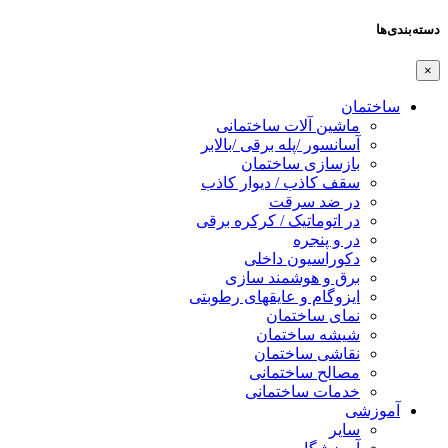
دسته‌بندی‌ها
×
ساختمان
ماشین آلات ساختمانی
آسانسور /پله برقی /بالابر
بازسازی ساختمان
سقف کاذب / دیوار کاذب
در ضد سرقت
در اتوماتیک / کرکره برقی
در و پنجره
دکوراسیون داخلی
برق و هوشمند سازی
ایزوگام و عایقهای رطوبتی
نمای ساختمان
شیشه ساختمان
نقاشی ساختمان
مصالح ساختمانی
خدمات ساختمانی
آموزشی
سایر