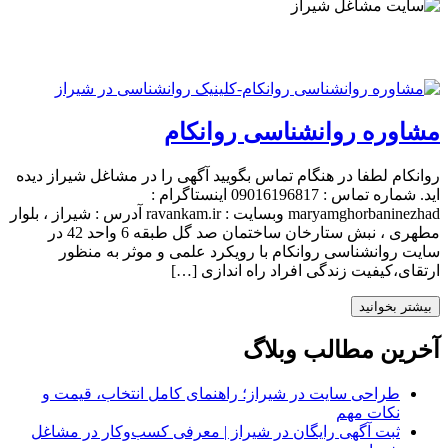
مشاوره روانشناسی روانکام
روانکام لطفا در هنگام تماس بگویید آگهی را در مشاغل شیراز دیده
اید. شماره تماس : 09016196817 اینستاگرام :
maryamghorbaninezhad وبسایت : ravankam.ir آدرس : شیراز ، بلوار
مطهری ، نبش ستارخان ساختمان صد گل طبقه 6 واحد 42 در
سایت روانشناسی روانکام با رویکرد علمی و موثر به منظور
ارتقای،کیفیت زندگی افراد راه اندازی […]
بیشتر بخوانید
آخرین مطالب وبلاگ
طراحی سایت در شیراز؛ راهنمای کامل انتخاب، قیمت و
نکات مهم
ثبت آگهی رایگان در شیراز | معرفی کسب‌وکار در مشاغل