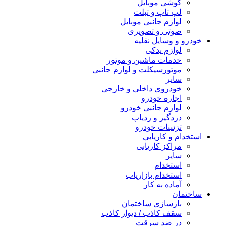
گوشی موبایل
لپ تاپ و تبلت
لوازم جانبی موبایل
صوتی و تصویری
خودرو و وسایل نقلیه
لوازم یدکی
خدمات ماشین و موتور
موتورسیکلت و لوازم جانبی
سایر
خودروی داخلی و خارجی
اجاره خودرو
لوازم جانبی خودرو
دزدگیر و ردیاب
تزئینات خودرو
استخدام و کاریابی
مراکز کاریابی
سایر
استخدام
استخدام بازاریاب
آماده به کار
ساختمان
بازسازی ساختمان
سقف کاذب / دیوار کاذب
در ضد سرقت