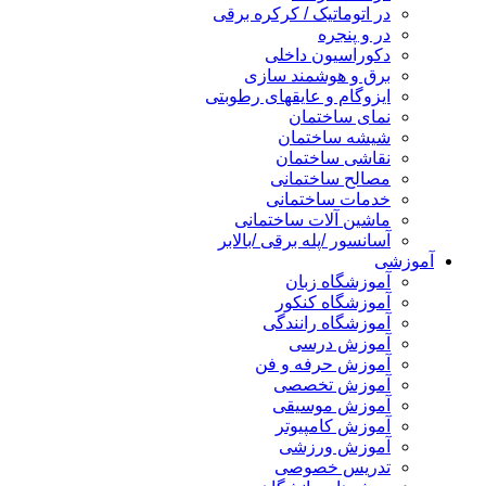
در اتوماتیک / کرکره برقی
در و پنجره
دکوراسیون داخلی
برق و هوشمند سازی
ایزوگام و عایقهای رطوبتی
نمای ساختمان
شیشه ساختمان
نقاشی ساختمان
مصالح ساختمانی
خدمات ساختمانی
ماشین آلات ساختمانی
آسانسور /پله برقی /بالابر
آموزشی
آموزشگاه زبان
آموزشگاه کنکور
آموزشگاه رانندگی
آموزش درسی
آموزش حرفه و فن
آموزش تخصصی
آموزش موسیقی
آموزش کامپیوتر
آموزش ورزشی
تدریس خصوصی