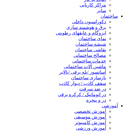
مراکز کاریابی
سایر
ساختمان
دکوراسیون داخلی
برق و هوشمند سازی
ایزوگام و عایقهای رطوبتی
نمای ساختمان
شیشه ساختمان
نقاشی ساختمان
مصالح ساختمانی
خدمات ساختمانی
ماشین آلات ساختمانی
آسانسور /پله برقی /بالابر
بازسازی ساختمان
سقف کاذب / دیوار کاذب
در ضد سرقت
در اتوماتیک / کرکره برقی
در و پنجره
آموزشی
آموزش تخصصی
آموزش موسیقی
آموزش کامپیوتر
آموزش ورزشی