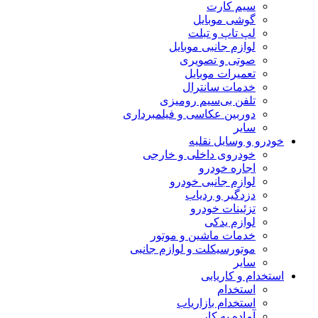
سیم کارت
گوشی موبایل
لپ تاپ و تبلت
لوازم جانبی موبایل
صوتی و تصویری
تعمیرات موبایل
خدمات سانترال
تلفن بی‌سیم رومیزی
دوربین عکاسی و فیلمبرداری
سایر
خودرو و وسایل نقلیه
خودروی داخلی و خارجی
اجاره خودرو
لوازم جانبی خودرو
دزدگیر و ردیاب
تزئینات خودرو
لوازم یدکی
خدمات ماشین و موتور
موتورسیکلت و لوازم جانبی
سایر
استخدام و کاریابی
استخدام
استخدام بازاریاب
آماده به کار