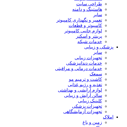
طراحی سایت
هاستینگ و دامنه
سایر
تعمیر و نگهداری کامپیوتر
کامپیوتر و قطعات
لوازم جانبی کامپیوتر
پرینتر و اسکنر
خدمات شبکه
پزشکی و زیبایی
سایر
تجهیزات زیبایی
خدمات دندانپزشکی
خدمات درمانی و مراقبتی
سمعک
کاشت و ترمیم مو
تغذیه و رژیم غذایی
لوازم آرایشی و بهداشتی
سالن آرایش و زیبایی
کلینیک زیبایی
تجهیزات پزشکی
تجهیزات آزمایشگاهی
املاک
زمین و باغ