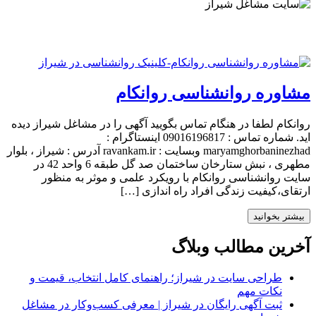
مشاوره روانشناسی روانکام
روانکام لطفا در هنگام تماس بگویید آگهی را در مشاغل شیراز دیده
اید. شماره تماس : 09016196817 اینستاگرام :
maryamghorbaninezhad وبسایت : ravankam.ir آدرس : شیراز ، بلوار
مطهری ، نبش ستارخان ساختمان صد گل طبقه 6 واحد 42 در
سایت روانشناسی روانکام با رویکرد علمی و موثر به منظور
ارتقای،کیفیت زندگی افراد راه اندازی […]
بیشتر بخوانید
آخرین مطالب وبلاگ
طراحی سایت در شیراز؛ راهنمای کامل انتخاب، قیمت و
نکات مهم
ثبت آگهی رایگان در شیراز | معرفی کسب‌وکار در مشاغل