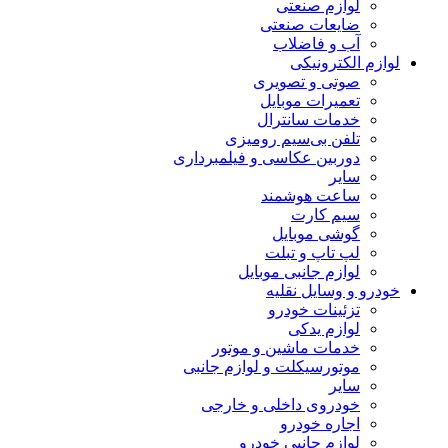
لوازم صنعتی
ضایعات صنعتی
آب و فاضلاب
لوازم الکترونیکی
صوتی و تصویری
تعمیرات موبایل
خدمات سانترال
تلفن بی‌سیم رومیزی
دوربین عکاسی و فیلمبرداری
سایر
ساعت هوشمند
سیم کارت
گوشی موبایل
لپ تاپ و تبلت
لوازم جانبی موبایل
خودرو و وسایل نقلیه
تزئینات خودرو
لوازم یدکی
خدمات ماشین و موتور
موتورسیکلت و لوازم جانبی
سایر
خودروی داخلی و خارجی
اجاره خودرو
لوازم جانبی خودرو