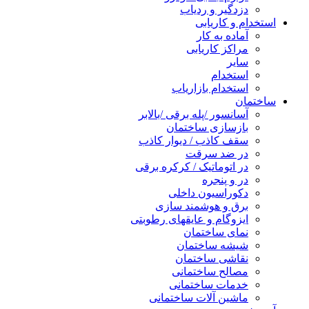
دزدگیر و ردیاب
استخدام و کاریابی
آماده به کار
مراکز کاریابی
سایر
استخدام
استخدام بازاریاب
ساختمان
آسانسور /پله برقی /بالابر
بازسازی ساختمان
سقف کاذب / دیوار کاذب
در ضد سرقت
در اتوماتیک / کرکره برقی
در و پنجره
دکوراسیون داخلی
برق و هوشمند سازی
ایزوگام و عایقهای رطوبتی
نمای ساختمان
شیشه ساختمان
نقاشی ساختمان
مصالح ساختمانی
خدمات ساختمانی
ماشین آلات ساختمانی