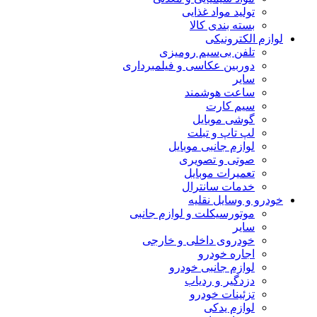
تولید مواد غذایی
بسته بندی کالا
لوازم الکترونیکی
تلفن بی‌سیم رومیزی
دوربین عکاسی و فیلمبرداری
سایر
ساعت هوشمند
سیم کارت
گوشی موبایل
لپ تاپ و تبلت
لوازم جانبی موبایل
صوتی و تصویری
تعمیرات موبایل
خدمات سانترال
خودرو و وسایل نقلیه
موتورسیکلت و لوازم جانبی
سایر
خودروی داخلی و خارجی
اجاره خودرو
لوازم جانبی خودرو
دزدگیر و ردیاب
تزئینات خودرو
لوازم یدکی