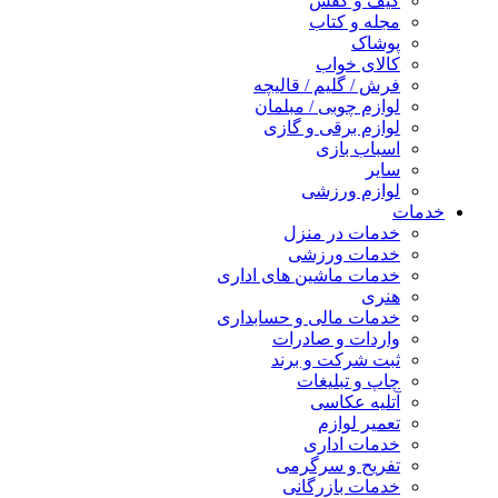
کیف و کفش
مجله و کتاب
پوشاک
کالای خواب
فرش / گلیم / قالیچه
لوازم چوبی / مبلمان
لوازم برقی و گازی
اسباب بازی
سایر
لوازم ورزشی
خدمات
خدمات در منزل
خدمات ورزشی
خدمات ماشین های اداری
هنری
خدمات مالی و حسابداری
واردات و صادرات
ثبت شرکت و برند
چاپ و تبلیغات
آتلیه عکاسی
تعمیر لوازم
خدمات اداری
تفریح و سرگرمی
خدمات بازرگانی