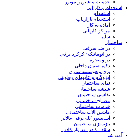
خدمات ماشین و موتور
استخدام و کاریابی
استخدام
استخدام بازاریاب
آماده به کار
مراکز کاریابی
سایر
ساختمان
در ضد سرقت
در اتوماتیک / کرکره برقی
در و پنجره
دکوراسیون داخلی
برق و هوشمند سازی
ایزوگام و عایقهای رطوبتی
نمای ساختمان
شیشه ساختمان
نقاشی ساختمان
مصالح ساختمانی
خدمات ساختمانی
ماشین آلات ساختمانی
آسانسور /پله برقی /بالابر
بازسازی ساختمان
سقف کاذب / دیوار کاذب
آموزشی