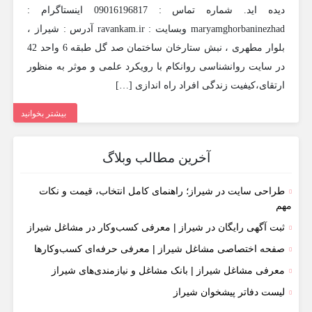
دیده اید. شماره تماس : 09016196817 اینستاگرام :
maryamghorbaninezhad وبسایت : ravankam.ir آدرس : شیراز ،
بلوار مطهری ، نبش ستارخان ساختمان صد گل طبقه 6 واحد 42
در سایت روانشناسی روانکام با رویکرد علمی و موثر به منظور
ارتقای،کیفیت زندگی افراد راه اندازی […]
بیشتر بخوانید
آخرین مطالب وبلاگ
طراحی سایت در شیراز؛ راهنمای کامل انتخاب، قیمت و نکات
مهم
ثبت آگهی رایگان در شیراز | معرفی کسب‌وکار در مشاغل شیراز
صفحه اختصاصی مشاغل شیراز | معرفی حرفه‌ای کسب‌وکارها
معرفی مشاغل شیراز | بانک مشاغل و نیازمندی‌های شیراز
لیست دفاتر پیشخوان شیراز