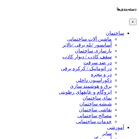
دسته‌بندی‌ها
×
ساختمان
ماشین آلات ساختمانی
آسانسور /پله برقی /بالابر
بازسازی ساختمان
سقف کاذب / دیوار کاذب
در ضد سرقت
در اتوماتیک / کرکره برقی
در و پنجره
دکوراسیون داخلی
برق و هوشمند سازی
ایزوگام و عایقهای رطوبتی
نمای ساختمان
شیشه ساختمان
نقاشی ساختمان
مصالح ساختمانی
خدمات ساختمانی
آموزشی
سایر