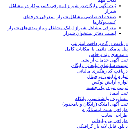
نکات مهم
ثبت آگهی رایگان در شیراز | معرفی کسب‌وکار در مشاغل
شیراز
صفحه اختصاصی مشاغل شیراز | معرفی حرفه‌ای
کسب‌وکارها
معرفی مشاغل شیراز | بانک مشاغل و نیازمندی‌های شیراز
لیست دفاتر پیشخوان شیراز
دریافت درگاه پرداخت اینترنتی
پنل پیامکی دائمی با امکانات کامل
دامه های رند و خاص
ثبت آگهی خدمات آرایشی
لیست سایتهای تبلیغاتی رایگان
دریافت کد رهگیری مالیاتی
لوازم آرایش اورجینال
لوازم آرایش لوکس
ترمیم مو در یک جلسه
ثبت اینماد
مشاوره روانشناسی روانکام
ثبت آگهی املاک (رایگان و نامحدود)
طراحی پست اینستاگرام
طراحی سایت
طراحی بنر تبلیغاتی
دانلود فایل لایه باز گرافیکی