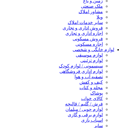
زمین و باغ
ملک صنعتی
مشاور املاک
ویلا
سایر خدمات املاک
فروش اداری و تجاری
اجاره اداری و تجاری
فروش مسکونی
اجاره مسکونی
لوازم خانگی و شخصی
لوازم موسیقی
لوازم تزئینی
سیسمونی / لوازم کودک
لوازم اداری فروشگاهی
تصفیه آب و هوا
کیف و کفش
مجله و کتاب
پوشاک
کالای خواب
فرش / گلیم / قالیچه
لوازم چوبی / مبلمان
لوازم برقی و گازی
اسباب بازی
سایر