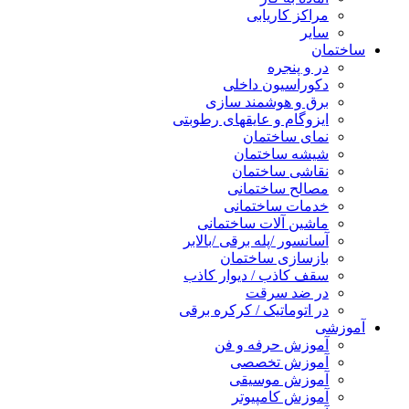
مراکز کاریابی
سایر
ساختمان
در و پنجره
دکوراسیون داخلی
برق و هوشمند سازی
ایزوگام و عایقهای رطوبتی
نمای ساختمان
شیشه ساختمان
نقاشی ساختمان
مصالح ساختمانی
خدمات ساختمانی
ماشین آلات ساختمانی
آسانسور /پله برقی /بالابر
بازسازی ساختمان
سقف کاذب / دیوار کاذب
در ضد سرقت
در اتوماتیک / کرکره برقی
آموزشی
آموزش حرفه و فن
آموزش تخصصی
آموزش موسیقی
آموزش کامپیوتر