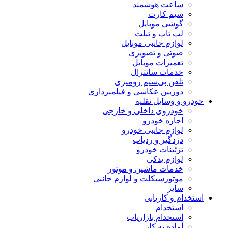
ساعت هوشمند
سیم کارت
گوشی موبایل
لپ تاپ و تبلت
لوازم جانبی موبایل
صوتی و تصویری
تعمیرات موبایل
خدمات سانترال
تلفن بی‌سیم رومیزی
دوربین عکاسی و فیلمبرداری
خودرو و وسایل نقلیه
خودروی داخلی و خارجی
اجاره خودرو
لوازم جانبی خودرو
دزدگیر و ردیاب
تزئینات خودرو
لوازم یدکی
خدمات ماشین و موتور
موتورسیکلت و لوازم جانبی
سایر
استخدام و کاریابی
استخدام
استخدام بازاریاب
آماده به کار