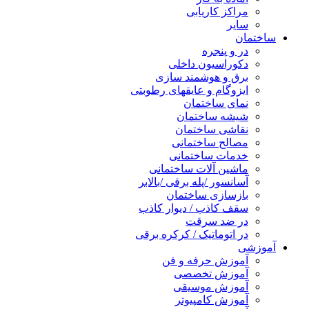
مراکز کاریابی
سایر
ساختمان
در و پنجره
دکوراسیون داخلی
برق و هوشمند سازی
ایزوگام و عایقهای رطوبتی
نمای ساختمان
شیشه ساختمان
نقاشی ساختمان
مصالح ساختمانی
خدمات ساختمانی
ماشین آلات ساختمانی
آسانسور /پله برقی /بالابر
بازسازی ساختمان
سقف کاذب / دیوار کاذب
در ضد سرقت
در اتوماتیک / کرکره برقی
آموزشی
آموزش حرفه و فن
آموزش تخصصی
آموزش موسیقی
آموزش کامپیوتر