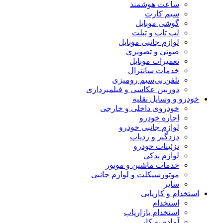
ساعت هوشمند
سیم کارت
گوشی موبایل
لپ تاپ و تبلت
لوازم جانبی موبایل
صوتی و تصویری
تعمیرات موبایل
خدمات سانترال
تلفن بی‌سیم رومیزی
دوربین عکاسی و فیلمبرداری
خودرو و وسایل نقلیه
خودروی داخلی و خارجی
اجاره خودرو
لوازم جانبی خودرو
دزدگیر و ردیاب
تزئینات خودرو
لوازم یدکی
خدمات ماشین و موتور
موتورسیکلت و لوازم جانبی
سایر
استخدام و کاریابی
استخدام
استخدام بازاریاب
آماده به کار