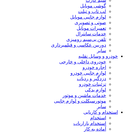
سیم کارت
گوشی موبایل
لپ تاپ و تبلت
لوازم جانبی موبایل
صوتی و تصویری
تعمیرات موبایل
خدمات سانترال
تلفن بی‌سیم رومیزی
دوربین عکاسی و فیلمبرداری
سایر
خودرو و وسایل نقلیه
خودروی داخلی و خارجی
اجاره خودرو
لوازم جانبی خودرو
دزدگیر و ردیاب
تزئینات خودرو
لوازم یدکی
خدمات ماشین و موتور
موتورسیکلت و لوازم جانبی
سایر
استخدام و کاریابی
استخدام
استخدام بازاریاب
آماده به کار