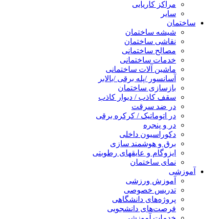
مراکز کاریابی
سایر
ساختمان
شیشه ساختمان
نقاشی ساختمان
مصالح ساختمانی
خدمات ساختمانی
ماشین آلات ساختمانی
آسانسور /پله برقی /بالابر
بازسازی ساختمان
سقف کاذب / دیوار کاذب
در ضد سرقت
در اتوماتیک / کرکره برقی
در و پنجره
دکوراسیون داخلی
برق و هوشمند سازی
ایزوگام و عایقهای رطوبتی
نمای ساختمان
آموزشی
آموزش ورزشی
تدریس خصوصی
پروژه‌های دانشگاهی
فرصت‌های دانشجویی
خدمات آموزشی