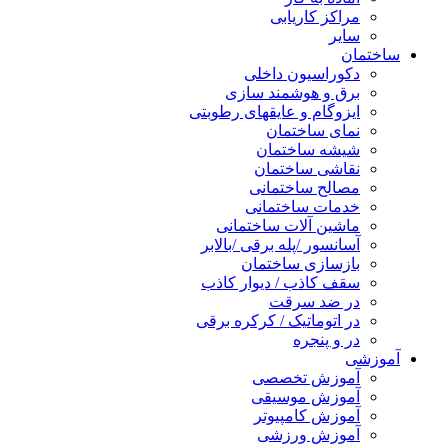
مراکز کاریابی
سایر
ساختمان
دکوراسیون داخلی
برق و هوشمند سازی
ایزوگام و عایقهای رطوبتی
نمای ساختمان
شیشه ساختمان
نقاشی ساختمان
مصالح ساختمانی
خدمات ساختمانی
ماشین آلات ساختمانی
آسانسور /پله برقی /بالابر
بازسازی ساختمان
سقف کاذب / دیوار کاذب
در ضد سرقت
در اتوماتیک / کرکره برقی
در و پنجره
آموزشی
آموزش تخصصی
آموزش موسیقی
آموزش کامپیوتر
آموزش ورزشی