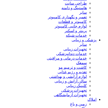
طراحی سایت
هاستینگ و دامنه
سایر
تعمیر و نگهداری کامپیوتر
کامپیوتر و قطعات
لوازم جانبی کامپیوتر
پرینتر و اسکنر
خدمات شبکه
پزشکی و زیبایی
سایر
تجهیزات زیبایی
خدمات دندانپزشکی
خدمات درمانی و مراقبتی
سمعک
کاشت و ترمیم مو
تغذیه و رژیم غذایی
لوازم آرایشی و بهداشتی
سالن آرایش و زیبایی
کلینیک زیبایی
تجهیزات پزشکی
تجهیزات آزمایشگاهی
املاک
زمین و باغ