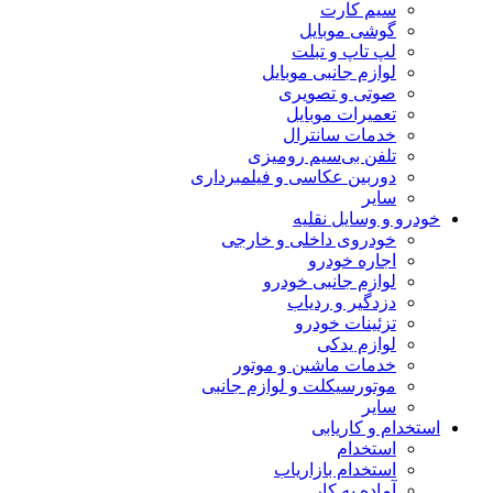
سیم کارت
گوشی موبایل
لپ تاپ و تبلت
لوازم جانبی موبایل
صوتی و تصویری
تعمیرات موبایل
خدمات سانترال
تلفن بی‌سیم رومیزی
دوربین عکاسی و فیلمبرداری
سایر
خودرو و وسایل نقلیه
خودروی داخلی و خارجی
اجاره خودرو
لوازم جانبی خودرو
دزدگیر و ردیاب
تزئینات خودرو
لوازم یدکی
خدمات ماشین و موتور
موتورسیکلت و لوازم جانبی
سایر
استخدام و کاریابی
استخدام
استخدام بازاریاب
آماده به کار