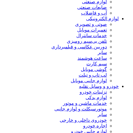
لوازم صنعتی
ضایعات صنعتی
آب و فاضلاب
لوازم الکترونیکی
صوتی و تصویری
تعمیرات موبایل
خدمات سانترال
تلفن بی‌سیم رومیزی
دوربین عکاسی و فیلمبرداری
سایر
ساعت هوشمند
سیم کارت
گوشی موبایل
لپ تاپ و تبلت
لوازم جانبی موبایل
خودرو و وسایل نقلیه
تزئینات خودرو
لوازم یدکی
خدمات ماشین و موتور
موتورسیکلت و لوازم جانبی
سایر
خودروی داخلی و خارجی
اجاره خودرو
لوازم جانبی خودرو