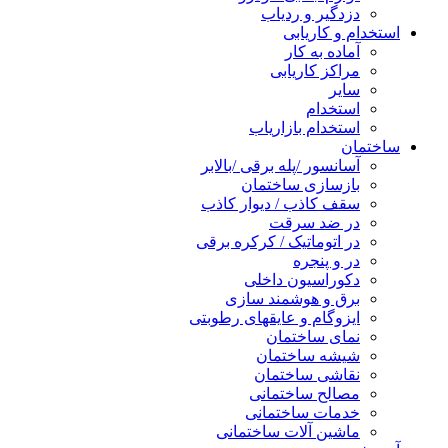
دزدگیر و ردیاب
استخدام و کاریابی
آماده به کار
مراکز کاریابی
سایر
استخدام
استخدام بازاریاب
ساختمان
آسانسور /پله برقی /بالابر
بازسازی ساختمان
سقف کاذب / دیوار کاذب
در ضد سرقت
در اتوماتیک / کرکره برقی
در و پنجره
دکوراسیون داخلی
برق و هوشمند سازی
ایزوگام و عایقهای رطوبتی
نمای ساختمان
شیشه ساختمان
نقاشی ساختمان
مصالح ساختمانی
خدمات ساختمانی
ماشین آلات ساختمانی