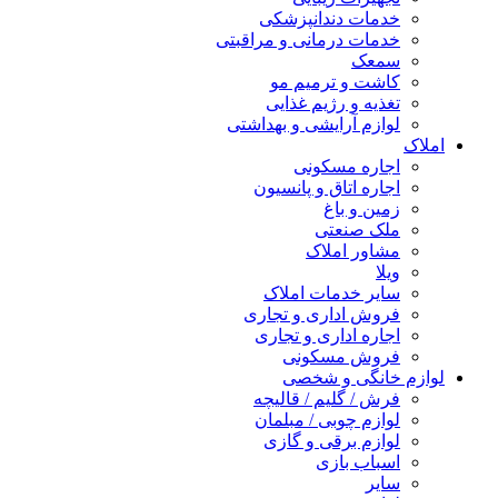
خدمات دندانپزشکی
خدمات درمانی و مراقبتی
سمعک
کاشت و ترمیم مو
تغذیه و رژیم غذایی
لوازم آرایشی و بهداشتی
املاک
اجاره مسکونی
اجاره اتاق و پانسیون
زمین و باغ
ملک صنعتی
مشاور املاک
ویلا
سایر خدمات املاک
فروش اداری و تجاری
اجاره اداری و تجاری
فروش مسکونی
لوازم خانگی و شخصی
فرش / گلیم / قالیچه
لوازم چوبی / مبلمان
لوازم برقی و گازی
اسباب بازی
سایر