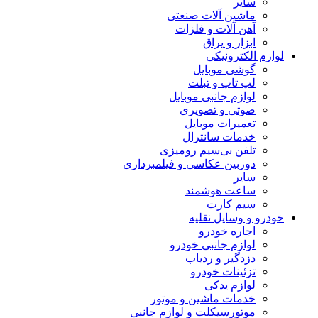
سایر
ماشین آلات صنعتی
آهن آلات و فلزات
ابزار و یراق
لوازم الکترونیکی
گوشی موبایل
لپ تاپ و تبلت
لوازم جانبی موبایل
صوتی و تصویری
تعمیرات موبایل
خدمات سانترال
تلفن بی‌سیم رومیزی
دوربین عکاسی و فیلمبرداری
سایر
ساعت هوشمند
سیم کارت
خودرو و وسایل نقلیه
اجاره خودرو
لوازم جانبی خودرو
دزدگیر و ردیاب
تزئینات خودرو
لوازم یدکی
خدمات ماشین و موتور
موتورسیکلت و لوازم جانبی