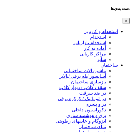
دسته‌بندی‌ها
×
استخدام و کاریابی
استخدام
استخدام بازاریاب
آماده به کار
مراکز کاریابی
سایر
ساختمان
ماشین آلات ساختمانی
آسانسور /پله برقی /بالابر
بازسازی ساختمان
سقف کاذب / دیوار کاذب
در ضد سرقت
در اتوماتیک / کرکره برقی
در و پنجره
دکوراسیون داخلی
برق و هوشمند سازی
ایزوگام و عایقهای رطوبتی
نمای ساختمان