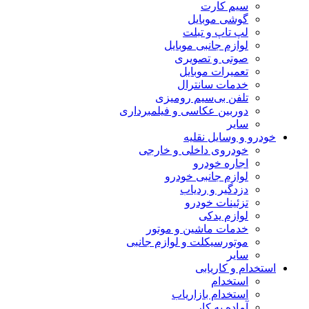
سیم کارت
گوشی موبایل
لپ تاپ و تبلت
لوازم جانبی موبایل
صوتی و تصویری
تعمیرات موبایل
خدمات سانترال
تلفن بی‌سیم رومیزی
دوربین عکاسی و فیلمبرداری
سایر
خودرو و وسایل نقلیه
خودروی داخلی و خارجی
اجاره خودرو
لوازم جانبی خودرو
دزدگیر و ردیاب
تزئینات خودرو
لوازم یدکی
خدمات ماشین و موتور
موتورسیکلت و لوازم جانبی
سایر
استخدام و کاریابی
استخدام
استخدام بازاریاب
آماده به کار