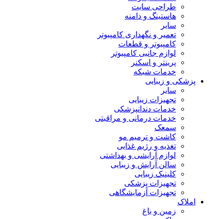
طراحی سایت
هاستینگ و دامنه
سایر
تعمیر و نگهداری کامپیوتر
کامپیوتر و قطعات
لوازم جانبی کامپیوتر
پرینتر و اسکنر
خدمات شبکه
پزشکی و زیبایی
سایر
تجهیزات زیبایی
خدمات دندانپزشکی
خدمات درمانی و مراقبتی
سمعک
کاشت و ترمیم مو
تغذیه و رژیم غذایی
لوازم آرایشی و بهداشتی
سالن آرایش و زیبایی
کلینیک زیبایی
تجهیزات پزشکی
تجهیزات آزمایشگاهی
املاک
زمین و باغ