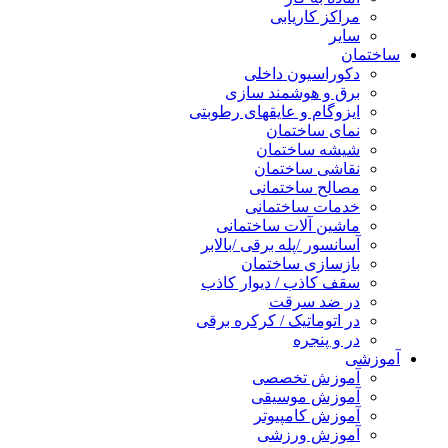
مراکز کاریابی
سایر
ساختمان
دکوراسیون داخلی
برق و هوشمند سازی
ایزوگام و عایقهای رطوبتی
نمای ساختمان
شیشه ساختمان
نقاشی ساختمان
مصالح ساختمانی
خدمات ساختمانی
ماشین آلات ساختمانی
آسانسور /پله برقی /بالابر
بازسازی ساختمان
سقف کاذب / دیوار کاذب
در ضد سرقت
در اتوماتیک / کرکره برقی
در و پنجره
آموزشی
آموزش تخصصی
آموزش موسیقی
آموزش کامپیوتر
آموزش ورزشی