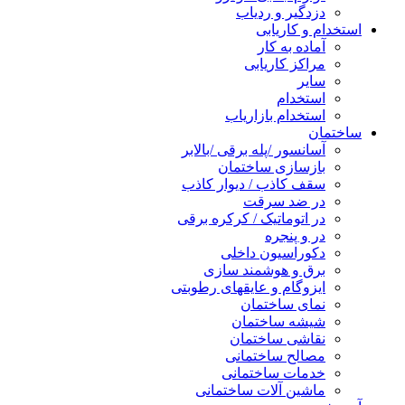
دزدگیر و ردیاب
استخدام و کاریابی
آماده به کار
مراکز کاریابی
سایر
استخدام
استخدام بازاریاب
ساختمان
آسانسور /پله برقی /بالابر
بازسازی ساختمان
سقف کاذب / دیوار کاذب
در ضد سرقت
در اتوماتیک / کرکره برقی
در و پنجره
دکوراسیون داخلی
برق و هوشمند سازی
ایزوگام و عایقهای رطوبتی
نمای ساختمان
شیشه ساختمان
نقاشی ساختمان
مصالح ساختمانی
خدمات ساختمانی
ماشین آلات ساختمانی