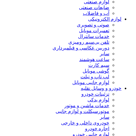
لوازم صنعتی
ضایعات صنعتی
آب و فاضلاب
لوازم الکترونیکی
صوتی و تصویری
تعمیرات موبایل
خدمات سانترال
تلفن بی‌سیم رومیزی
دوربین عکاسی و فیلمبرداری
سایر
ساعت هوشمند
سیم کارت
گوشی موبایل
لپ تاپ و تبلت
لوازم جانبی موبایل
خودرو و وسایل نقلیه
تزئینات خودرو
لوازم یدکی
خدمات ماشین و موتور
موتورسیکلت و لوازم جانبی
سایر
خودروی داخلی و خارجی
اجاره خودرو
لوازم جانبی خودرو