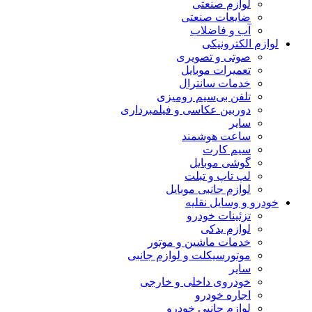
لوازم صنعتی
ضایعات صنعتی
آب و فاضلاب
لوازم الکترونیکی
صوتی و تصویری
تعمیرات موبایل
خدمات سانترال
تلفن بی‌سیم رومیزی
دوربین عکاسی و فیلمبرداری
سایر
ساعت هوشمند
سیم کارت
گوشی موبایل
لپ تاپ و تبلت
لوازم جانبی موبایل
خودرو و وسایل نقلیه
تزئینات خودرو
لوازم یدکی
خدمات ماشین و موتور
موتورسیکلت و لوازم جانبی
سایر
خودروی داخلی و خارجی
اجاره خودرو
لوازم جانبی خودرو