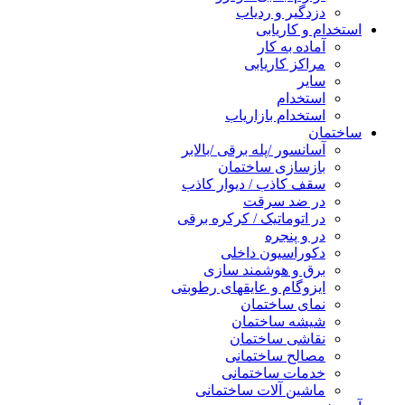
دزدگیر و ردیاب
استخدام و کاریابی
آماده به کار
مراکز کاریابی
سایر
استخدام
استخدام بازاریاب
ساختمان
آسانسور /پله برقی /بالابر
بازسازی ساختمان
سقف کاذب / دیوار کاذب
در ضد سرقت
در اتوماتیک / کرکره برقی
در و پنجره
دکوراسیون داخلی
برق و هوشمند سازی
ایزوگام و عایقهای رطوبتی
نمای ساختمان
شیشه ساختمان
نقاشی ساختمان
مصالح ساختمانی
خدمات ساختمانی
ماشین آلات ساختمانی