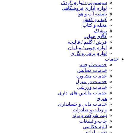
سیسمونی / لوازم کودک
لوازم اداری فروشگاهی
تصفیه آب و هوا
کیف و کفش
مجله و کتاب
پوشاک
کالای خواب
فرش / گلیم / قالیچه
لوازم چوبی / مبلمان
لوازم برقی و گازی
خدمات
خدمات ترجمه
خدمات مجالس
خدمات مشاوره
خدمات در منزل
خدمات ورزشی
خدمات ماشین های اداری
هنری
خدمات مالی و حسابداری
واردات و صادرات
ثبت شرکت و برند
چاپ و تبلیغات
آتلیه عکاسی
تعمیر لوازم