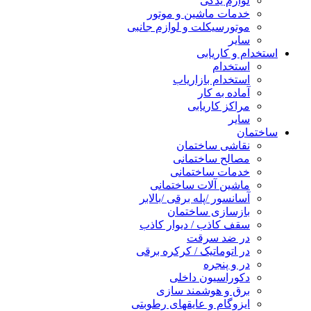
لوازم یدکی
خدمات ماشین و موتور
موتورسیکلت و لوازم جانبی
سایر
استخدام و کاریابی
استخدام
استخدام بازاریاب
آماده به کار
مراکز کاریابی
سایر
ساختمان
نقاشی ساختمان
مصالح ساختمانی
خدمات ساختمانی
ماشین آلات ساختمانی
آسانسور /پله برقی /بالابر
بازسازی ساختمان
سقف کاذب / دیوار کاذب
در ضد سرقت
در اتوماتیک / کرکره برقی
در و پنجره
دکوراسیون داخلی
برق و هوشمند سازی
ایزوگام و عایقهای رطوبتی