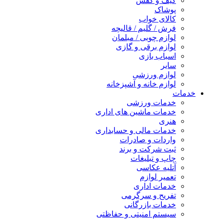
کیف و کفش
پوشاک
کالای خواب
فرش / گلیم / قالیچه
لوازم چوبی / مبلمان
لوازم برقی و گازی
اسباب بازی
سایر
لوازم ورزشی
لوازم خانه و آشپزخانه
خدمات
خدمات ورزشی
خدمات ماشین های اداری
هنری
خدمات مالی و حسابداری
واردات و صادرات
ثبت شرکت و برند
چاپ و تبلیغات
آتلیه عکاسی
تعمیر لوازم
خدمات اداری
تفریح و سرگرمی
خدمات بازرگانی
سیستم امنیتی و حفاظتی