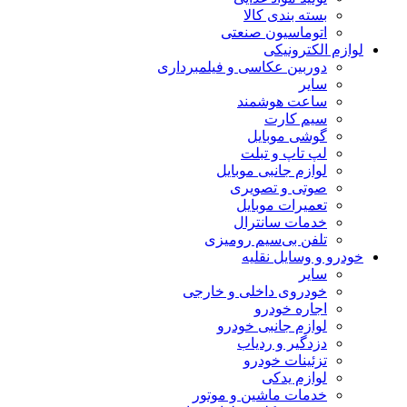
بسته بندی کالا
اتوماسیون صنعتی
لوازم الکترونیکی
دوربین عکاسی و فیلمبرداری
سایر
ساعت هوشمند
سیم کارت
گوشی موبایل
لپ تاپ و تبلت
لوازم جانبی موبایل
صوتی و تصویری
تعمیرات موبایل
خدمات سانترال
تلفن بی‌سیم رومیزی
خودرو و وسایل نقلیه
سایر
خودروی داخلی و خارجی
اجاره خودرو
لوازم جانبی خودرو
دزدگیر و ردیاب
تزئینات خودرو
لوازم یدکی
خدمات ماشین و موتور