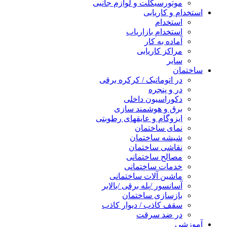
موتورسیکلت و لوازم جانبی
استخدام و کاریابی
استخدام
استخدام بازاریاب
آماده به کار
مراکز کاریابی
سایر
ساختمان
در اتوماتیک / کرکره برقی
در و پنجره
دکوراسیون داخلی
برق و هوشمند سازی
ایزوگام و عایقهای رطوبتی
نمای ساختمان
شیشه ساختمان
نقاشی ساختمان
مصالح ساختمانی
خدمات ساختمانی
ماشین آلات ساختمانی
آسانسور /پله برقی /بالابر
بازسازی ساختمان
سقف کاذب / دیوار کاذب
در ضد سرقت
آموزشی