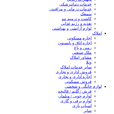
خدمات دندانپزشکی
خدمات درمانی و مراقبتی
سمعک
کاشت و ترمیم مو
تغذیه و رژیم غذایی
لوازم آرایشی و بهداشتی
املاک
اجاره مسکونی
اجاره اتاق و پانسیون
زمین و باغ
ملک صنعتی
مشاور املاک
ویلا
سایر خدمات املاک
فروش اداری و تجاری
اجاره اداری و تجاری
فروش مسکونی
لوازم خانگی و شخصی
فرش / گلیم / قالیچه
لوازم چوبی / مبلمان
لوازم برقی و گازی
اسباب بازی
سایر