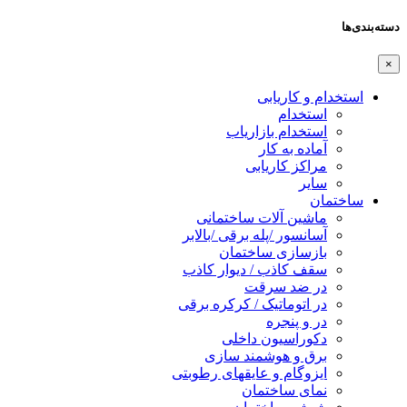
دسته‌بندی‌ها
×
استخدام و کاریابی
استخدام
استخدام بازاریاب
آماده به کار
مراکز کاریابی
سایر
ساختمان
ماشین آلات ساختمانی
آسانسور /پله برقی /بالابر
بازسازی ساختمان
سقف کاذب / دیوار کاذب
در ضد سرقت
در اتوماتیک / کرکره برقی
در و پنجره
دکوراسیون داخلی
برق و هوشمند سازی
ایزوگام و عایقهای رطوبتی
نمای ساختمان