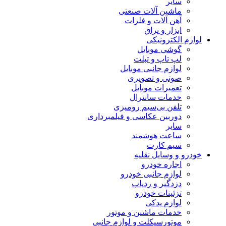
سایر
ماشین آلات صنعتی
آهن آلات و فلزات
ابزار و یراق
لوازم الکترونیکی
گوشی موبایل
لپ تاپ و تبلت
لوازم جانبی موبایل
صوتی و تصویری
تعمیرات موبایل
خدمات سانترال
تلفن بی‌سیم رومیزی
دوربین عکاسی و فیلمبرداری
سایر
ساعت هوشمند
سیم کارت
خودرو و وسایل نقلیه
اجاره خودرو
لوازم جانبی خودرو
دزدگیر و ردیاب
تزئینات خودرو
لوازم یدکی
خدمات ماشین و موتور
موتورسیکلت و لوازم جانبی