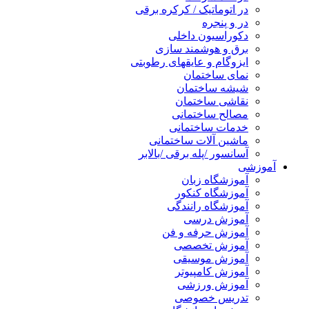
در اتوماتیک / کرکره برقی
در و پنجره
دکوراسیون داخلی
برق و هوشمند سازی
ایزوگام و عایقهای رطوبتی
نمای ساختمان
شیشه ساختمان
نقاشی ساختمان
مصالح ساختمانی
خدمات ساختمانی
ماشین آلات ساختمانی
آسانسور /پله برقی /بالابر
آموزشی
آموزشگاه زبان
آموزشگاه کنکور
آموزشگاه رانندگی
آموزش درسی
آموزش حرفه و فن
آموزش تخصصی
آموزش موسیقی
آموزش کامپیوتر
آموزش ورزشی
تدریس خصوصی