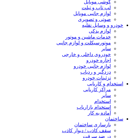
گوشی موبایل
لپ تاپ و تبلت
لوازم جانبی موبایل
صوتی و تصویری
خودرو و وسایل نقلیه
لوازم یدکی
خدمات ماشین و موتور
موتورسیکلت و لوازم جانبی
سایر
خودروی داخلی و خارجی
اجاره خودرو
لوازم جانبی خودرو
دزدگیر و ردیاب
تزئینات خودرو
استخدام و کاریابی
مراکز کاریابی
سایر
استخدام
استخدام بازاریاب
آماده به کار
ساختمان
بازسازی ساختمان
سقف کاذب / دیوار کاذب
در ضد سرقت