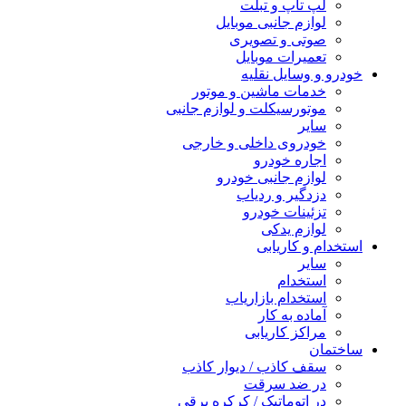
لپ تاپ و تبلت
لوازم جانبی موبایل
صوتی و تصویری
تعمیرات موبایل
خودرو و وسایل نقلیه
خدمات ماشین و موتور
موتورسیکلت و لوازم جانبی
سایر
خودروی داخلی و خارجی
اجاره خودرو
لوازم جانبی خودرو
دزدگیر و ردیاب
تزئینات خودرو
لوازم یدکی
استخدام و کاریابی
سایر
استخدام
استخدام بازاریاب
آماده به کار
مراکز کاریابی
ساختمان
سقف کاذب / دیوار کاذب
در ضد سرقت
در اتوماتیک / کرکره برقی