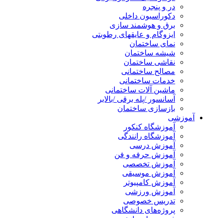
در و پنجره
دکوراسیون داخلی
برق و هوشمند سازی
ایزوگام و عایقهای رطوبتی
نمای ساختمان
شیشه ساختمان
نقاشی ساختمان
مصالح ساختمانی
خدمات ساختمانی
ماشین آلات ساختمانی
آسانسور /پله برقی /بالابر
بازسازی ساختمان
آموزشی
آموزشگاه کنکور
آموزشگاه رانندگی
آموزش درسی
آموزش حرفه و فن
آموزش تخصصی
آموزش موسیقی
آموزش کامپیوتر
آموزش ورزشی
تدریس خصوصی
پروژه‌های دانشگاهی