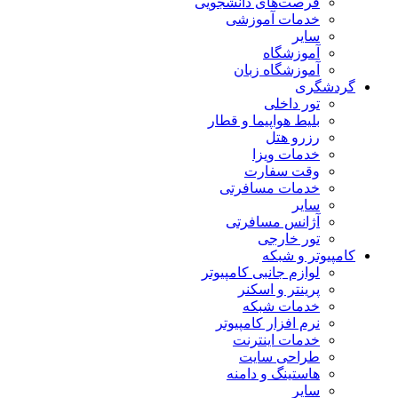
فرصت‌های دانشجویی
خدمات آموزشی
سایر
آموزشگاه
آموزشگاه زبان
گردشگری
تور داخلی
بلیط هواپیما و قطار
رزرو هتل
خدمات ویزا
وقت سفارت
خدمات مسافرتی
سایر
آژانس مسافرتی
تور خارجی
کامپیوتر و شبکه
لوازم جانبی کامپیوتر
پرینتر و اسکنر
خدمات شبکه
نرم افزار کامپیوتر
خدمات اینترنت
طراحی سایت
هاستینگ و دامنه
سایر