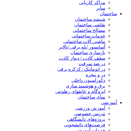
مراکز کاریابی
سایر
ساختمان
شیشه ساختمان
نقاشی ساختمان
مصالح ساختمانی
خدمات ساختمانی
ماشین آلات ساختمانی
آسانسور /پله برقی /بالابر
بازسازی ساختمان
سقف کاذب / دیوار کاذب
در ضد سرقت
در اتوماتیک / کرکره برقی
در و پنجره
دکوراسیون داخلی
برق و هوشمند سازی
ایزوگام و عایقهای رطوبتی
نمای ساختمان
آموزشی
آموزش ورزشی
تدریس خصوصی
پروژه‌های دانشگاهی
فرصت‌های دانشجویی
خدمات آموزشی