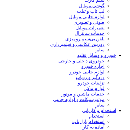
سیم کارت
گوشی موبایل
لپ تاپ و تبلت
لوازم جانبی موبایل
صوتی و تصویری
تعمیرات موبایل
خدمات سانترال
تلفن بی‌سیم رومیزی
دوربین عکاسی و فیلمبرداری
سایر
خودرو و وسایل نقلیه
خودروی داخلی و خارجی
اجاره خودرو
لوازم جانبی خودرو
دزدگیر و ردیاب
تزئینات خودرو
لوازم یدکی
خدمات ماشین و موتور
موتورسیکلت و لوازم جانبی
سایر
استخدام و کاریابی
استخدام
استخدام بازاریاب
آماده به کار