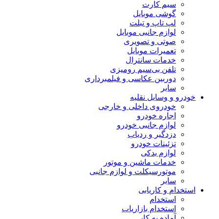
سیم کارت
گوشی موبایل
لپ تاپ و تبلت
لوازم جانبی موبایل
صوتی و تصویری
تعمیرات موبایل
خدمات سانترال
تلفن بی‌سیم رومیزی
دوربین عکاسی و فیلمبرداری
سایر
خودرو و وسایل نقلیه
خودروی داخلی و خارجی
اجاره خودرو
لوازم جانبی خودرو
دزدگیر و ردیاب
تزئینات خودرو
لوازم یدکی
خدمات ماشین و موتور
موتورسیکلت و لوازم جانبی
سایر
استخدام و کاریابی
استخدام
استخدام بازاریاب
آماده به کار