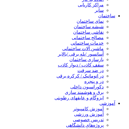
مراکز کاریابی
سایر
ساختمان
نمای ساختمان
شیشه ساختمان
نقاشی ساختمان
مصالح ساختمانی
خدمات ساختمانی
ماشین آلات ساختمانی
آسانسور /پله برقی /بالابر
بازسازی ساختمان
سقف کاذب / دیوار کاذب
در ضد سرقت
در اتوماتیک / کرکره برقی
در و پنجره
دکوراسیون داخلی
برق و هوشمند سازی
ایزوگام و عایقهای رطوبتی
آموزشی
آموزش کامپیوتر
آموزش ورزشی
تدریس خصوصی
پروژه‌های دانشگاهی