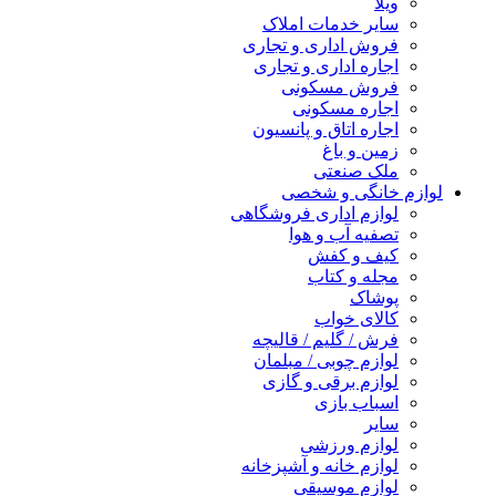
ویلا
سایر خدمات املاک
فروش اداری و تجاری
اجاره اداری و تجاری
فروش مسکونی
اجاره مسکونی
اجاره اتاق و پانسیون
زمین و باغ
ملک صنعتی
لوازم خانگی و شخصی
لوازم اداری فروشگاهی
تصفیه آب و هوا
کیف و کفش
مجله و کتاب
پوشاک
کالای خواب
فرش / گلیم / قالیچه
لوازم چوبی / مبلمان
لوازم برقی و گازی
اسباب بازی
سایر
لوازم ورزشی
لوازم خانه و آشپزخانه
لوازم موسیقی