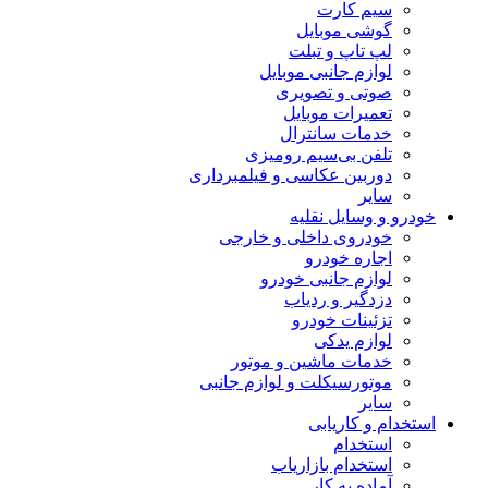
سیم کارت
گوشی موبایل
لپ تاپ و تبلت
لوازم جانبی موبایل
صوتی و تصویری
تعمیرات موبایل
خدمات سانترال
تلفن بی‌سیم رومیزی
دوربین عکاسی و فیلمبرداری
سایر
خودرو و وسایل نقلیه
خودروی داخلی و خارجی
اجاره خودرو
لوازم جانبی خودرو
دزدگیر و ردیاب
تزئینات خودرو
لوازم یدکی
خدمات ماشین و موتور
موتورسیکلت و لوازم جانبی
سایر
استخدام و کاریابی
استخدام
استخدام بازاریاب
آماده به کار