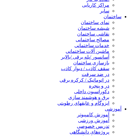
مراکز کاریابی
سایر
ساختمان
نمای ساختمان
شیشه ساختمان
نقاشی ساختمان
مصالح ساختمانی
خدمات ساختمانی
ماشین آلات ساختمانی
آسانسور /پله برقی /بالابر
بازسازی ساختمان
سقف کاذب / دیوار کاذب
در ضد سرقت
در اتوماتیک / کرکره برقی
در و پنجره
دکوراسیون داخلی
برق و هوشمند سازی
ایزوگام و عایقهای رطوبتی
آموزشی
آموزش کامپیوتر
آموزش ورزشی
تدریس خصوصی
پروژه‌های دانشگاهی