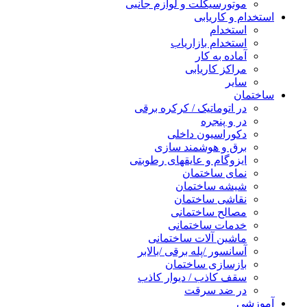
موتورسیکلت و لوازم جانبی
استخدام و کاریابی
استخدام
استخدام بازاریاب
آماده به کار
مراکز کاریابی
سایر
ساختمان
در اتوماتیک / کرکره برقی
در و پنجره
دکوراسیون داخلی
برق و هوشمند سازی
ایزوگام و عایقهای رطوبتی
نمای ساختمان
شیشه ساختمان
نقاشی ساختمان
مصالح ساختمانی
خدمات ساختمانی
ماشین آلات ساختمانی
آسانسور /پله برقی /بالابر
بازسازی ساختمان
سقف کاذب / دیوار کاذب
در ضد سرقت
آموزشی