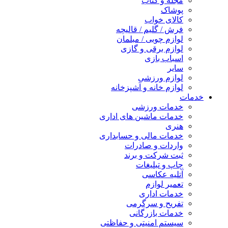
مجله و کتاب
پوشاک
کالای خواب
فرش / گلیم / قالیچه
لوازم چوبی / مبلمان
لوازم برقی و گازی
اسباب بازی
سایر
لوازم ورزشی
لوازم خانه و آشپزخانه
خدمات
خدمات ورزشی
خدمات ماشین های اداری
هنری
خدمات مالی و حسابداری
واردات و صادرات
ثبت شرکت و برند
چاپ و تبلیغات
آتلیه عکاسی
تعمیر لوازم
خدمات اداری
تفریح و سرگرمی
خدمات بازرگانی
سیستم امنیتی و حفاظتی