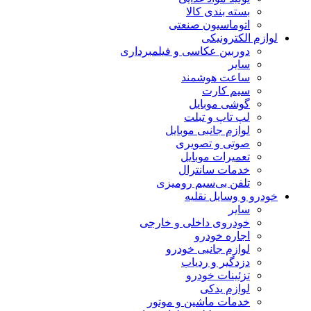
بسته بندی کالا
اتوماسیون صنعتی
لوازم الکترونیکی
دوربین عکاسی و فیلمبرداری
سایر
ساعت هوشمند
سیم کارت
گوشی موبایل
لپ تاپ و تبلت
لوازم جانبی موبایل
صوتی و تصویری
تعمیرات موبایل
خدمات سانترال
تلفن بی‌سیم رومیزی
خودرو و وسایل نقلیه
سایر
خودروی داخلی و خارجی
اجاره خودرو
لوازم جانبی خودرو
دزدگیر و ردیاب
تزئینات خودرو
لوازم یدکی
خدمات ماشین و موتور