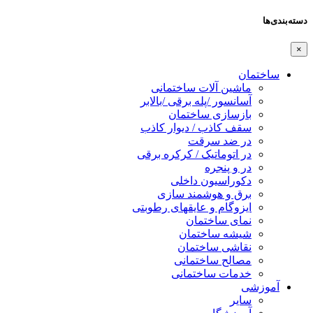
دسته‌بندی‌ها
×
ساختمان
ماشین آلات ساختمانی
آسانسور /پله برقی /بالابر
بازسازی ساختمان
سقف کاذب / دیوار کاذب
در ضد سرقت
در اتوماتیک / کرکره برقی
در و پنجره
دکوراسیون داخلی
برق و هوشمند سازی
ایزوگام و عایقهای رطوبتی
نمای ساختمان
شیشه ساختمان
نقاشی ساختمان
مصالح ساختمانی
خدمات ساختمانی
آموزشی
سایر