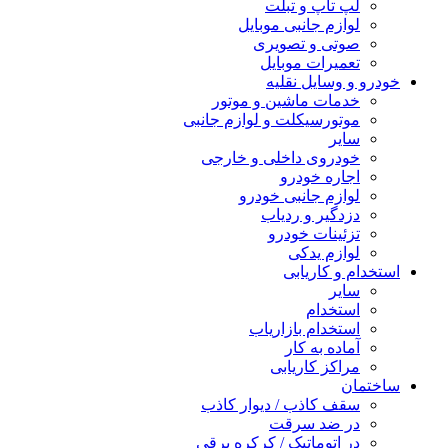
لپ تاپ و تبلت
لوازم جانبی موبایل
صوتی و تصویری
تعمیرات موبایل
خودرو و وسایل نقلیه
خدمات ماشین و موتور
موتورسیکلت و لوازم جانبی
سایر
خودروی داخلی و خارجی
اجاره خودرو
لوازم جانبی خودرو
دزدگیر و ردیاب
تزئینات خودرو
لوازم یدکی
استخدام و کاریابی
سایر
استخدام
استخدام بازاریاب
آماده به کار
مراکز کاریابی
ساختمان
سقف کاذب / دیوار کاذب
در ضد سرقت
در اتوماتیک / کرکره برقی