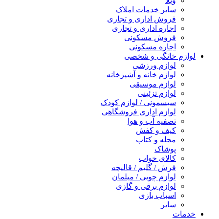
ویلا
سایر خدمات املاک
فروش اداری و تجاری
اجاره اداری و تجاری
فروش مسکونی
اجاره مسکونی
لوازم خانگی و شخصی
لوازم ورزشی
لوازم خانه و آشپزخانه
لوازم موسیقی
لوازم تزئینی
سیسمونی / لوازم کودک
لوازم اداری فروشگاهی
تصفیه آب و هوا
کیف و کفش
مجله و کتاب
پوشاک
کالای خواب
فرش / گلیم / قالیچه
لوازم چوبی / مبلمان
لوازم برقی و گازی
اسباب بازی
سایر
خدمات