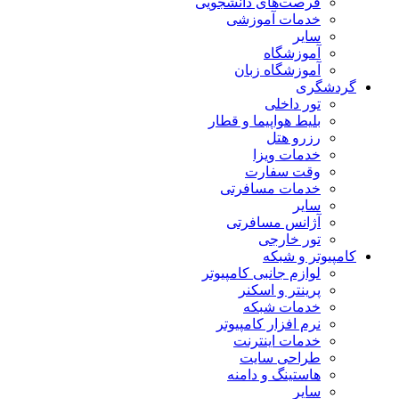
فرصت‌های دانشجویی
خدمات آموزشی
سایر
آموزشگاه
آموزشگاه زبان
گردشگری
تور داخلی
بلیط هواپیما و قطار
رزرو هتل
خدمات ویزا
وقت سفارت
خدمات مسافرتی
سایر
آژانس مسافرتی
تور خارجی
کامپیوتر و شبکه
لوازم جانبی کامپیوتر
پرینتر و اسکنر
خدمات شبکه
نرم افزار کامپیوتر
خدمات اینترنت
طراحی سایت
هاستینگ و دامنه
سایر