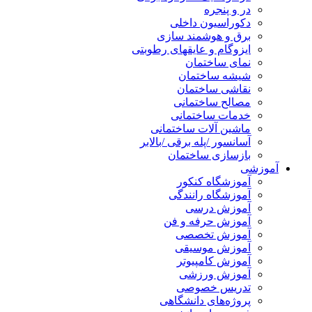
در و پنجره
دکوراسیون داخلی
برق و هوشمند سازی
ایزوگام و عایقهای رطوبتی
نمای ساختمان
شیشه ساختمان
نقاشی ساختمان
مصالح ساختمانی
خدمات ساختمانی
ماشین آلات ساختمانی
آسانسور /پله برقی /بالابر
بازسازی ساختمان
آموزشی
آموزشگاه کنکور
آموزشگاه رانندگی
آموزش درسی
آموزش حرفه و فن
آموزش تخصصی
آموزش موسیقی
آموزش کامپیوتر
آموزش ورزشی
تدریس خصوصی
پروژه‌های دانشگاهی