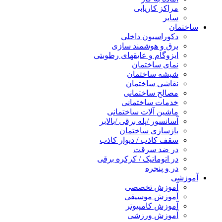
مراکز کاریابی
سایر
ساختمان
دکوراسیون داخلی
برق و هوشمند سازی
ایزوگام و عایقهای رطوبتی
نمای ساختمان
شیشه ساختمان
نقاشی ساختمان
مصالح ساختمانی
خدمات ساختمانی
ماشین آلات ساختمانی
آسانسور /پله برقی /بالابر
بازسازی ساختمان
سقف کاذب / دیوار کاذب
در ضد سرقت
در اتوماتیک / کرکره برقی
در و پنجره
آموزشی
آموزش تخصصی
آموزش موسیقی
آموزش کامپیوتر
آموزش ورزشی