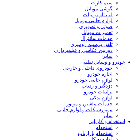
سیم کارت
گوشی موبایل
لپ تاپ و تبلت
لوازم جانبی موبایل
صوتی و تصویری
تعمیرات موبایل
خدمات سانترال
تلفن بی‌سیم رومیزی
دوربین عکاسی و فیلمبرداری
سایر
خودرو و وسایل نقلیه
خودروی داخلی و خارجی
اجاره خودرو
لوازم جانبی خودرو
دزدگیر و ردیاب
تزئینات خودرو
لوازم یدکی
خدمات ماشین و موتور
موتورسیکلت و لوازم جانبی
سایر
استخدام و کاریابی
استخدام
استخدام بازاریاب
آماده به کار