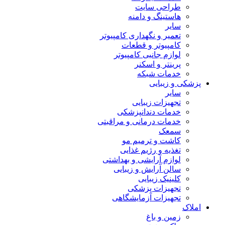
طراحی سایت
هاستینگ و دامنه
سایر
تعمیر و نگهداری کامپیوتر
کامپیوتر و قطعات
لوازم جانبی کامپیوتر
پرینتر و اسکنر
خدمات شبکه
پزشکی و زیبایی
سایر
تجهیزات زیبایی
خدمات دندانپزشکی
خدمات درمانی و مراقبتی
سمعک
کاشت و ترمیم مو
تغذیه و رژیم غذایی
لوازم آرایشی و بهداشتی
سالن آرایش و زیبایی
کلینیک زیبایی
تجهیزات پزشکی
تجهیزات آزمایشگاهی
املاک
زمین و باغ