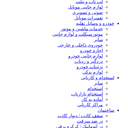
لپ تاپ و تبلت
لوازم جانبی موبایل
صوتی و تصویری
تعمیرات موبایل
خودرو و وسایل نقلیه
خدمات ماشین و موتور
موتورسیکلت و لوازم جانبی
سایر
خودروی داخلی و خارجی
اجاره خودرو
لوازم جانبی خودرو
دزدگیر و ردیاب
تزئینات خودرو
لوازم یدکی
استخدام و کاریابی
سایر
استخدام
استخدام بازاریاب
آماده به کار
مراکز کاریابی
ساختمان
سقف کاذب / دیوار کاذب
در ضد سرقت
در اتوماتیک / کرکره برقی