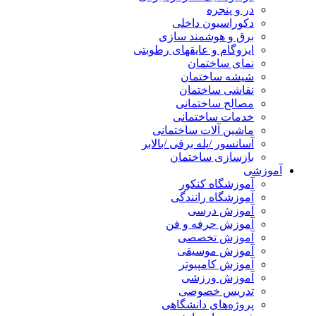
در و پنجره
دکوراسیون داخلی
برق و هوشمند سازی
ایزوگام و عایقهای رطوبتی
نمای ساختمان
شیشه ساختمان
نقاشی ساختمان
مصالح ساختمانی
خدمات ساختمانی
ماشین آلات ساختمانی
آسانسور /پله برقی /بالابر
بازسازی ساختمان
آموزشی
آموزشگاه کنکور
آموزشگاه رانندگی
آموزش درسی
آموزش حرفه و فن
آموزش تخصصی
آموزش موسیقی
آموزش کامپیوتر
آموزش ورزشی
تدریس خصوصی
پروژه‌های دانشگاهی