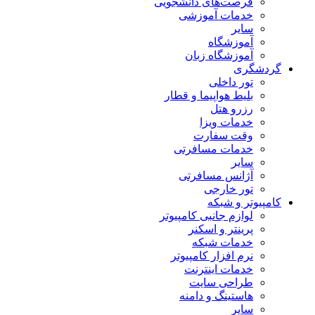
فرصت‌های دانشجویی
خدمات آموزشی
سایر
آموزشگاه
آموزشگاه زبان
گردشگری
تور داخلی
بلیط هواپیما و قطار
رزرو هتل
خدمات ویزا
وقت سفارت
خدمات مسافرتی
سایر
آژانس مسافرتی
تور خارجی
کامپیوتر و شبکه
لوازم جانبی کامپیوتر
پرینتر و اسکنر
خدمات شبکه
نرم افزار کامپیوتر
خدمات اینترنت
طراحی سایت
هاستینگ و دامنه
سایر