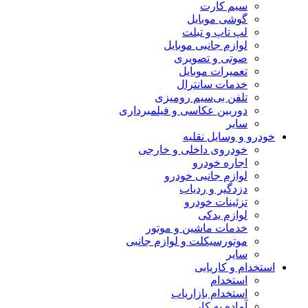
سیم کارت
گوشی موبایل
لپ تاپ و تبلت
لوازم جانبی موبایل
صوتی و تصویری
تعمیرات موبایل
خدمات سانترال
تلفن بی‌سیم رومیزی
دوربین عکاسی و فیلمبرداری
سایر
خودرو و وسایل نقلیه
خودروی داخلی و خارجی
اجاره خودرو
لوازم جانبی خودرو
دزدگیر و ردیاب
تزئینات خودرو
لوازم یدکی
خدمات ماشین و موتور
موتورسیکلت و لوازم جانبی
سایر
استخدام و کاریابی
استخدام
استخدام بازاریاب
آماده به کار