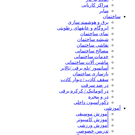
مراکز کاریابی
سایر
ساختمان
برق و هوشمند سازی
ایزوگام و عایقهای رطوبتی
نمای ساختمان
شیشه ساختمان
نقاشی ساختمان
مصالح ساختمانی
خدمات ساختمانی
ماشین آلات ساختمانی
آسانسور /پله برقی /بالابر
بازسازی ساختمان
سقف کاذب / دیوار کاذب
در ضد سرقت
در اتوماتیک / کرکره برقی
در و پنجره
دکوراسیون داخلی
آموزشی
آموزش موسیقی
آموزش کامپیوتر
آموزش ورزشی
تدریس خصوصی