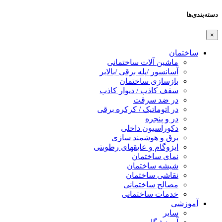
دسته‌بندی‌ها
×
ساختمان
ماشین آلات ساختمانی
آسانسور /پله برقی /بالابر
بازسازی ساختمان
سقف کاذب / دیوار کاذب
در ضد سرقت
در اتوماتیک / کرکره برقی
در و پنجره
دکوراسیون داخلی
برق و هوشمند سازی
ایزوگام و عایقهای رطوبتی
نمای ساختمان
شیشه ساختمان
نقاشی ساختمان
مصالح ساختمانی
خدمات ساختمانی
آموزشی
سایر