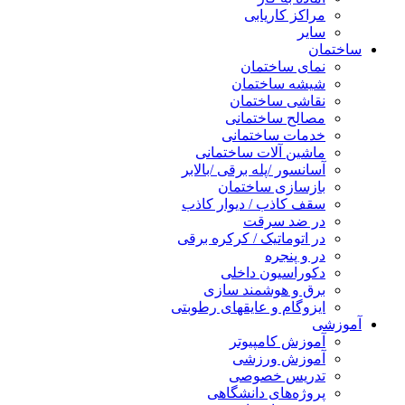
مراکز کاریابی
سایر
ساختمان
نمای ساختمان
شیشه ساختمان
نقاشی ساختمان
مصالح ساختمانی
خدمات ساختمانی
ماشین آلات ساختمانی
آسانسور /پله برقی /بالابر
بازسازی ساختمان
سقف کاذب / دیوار کاذب
در ضد سرقت
در اتوماتیک / کرکره برقی
در و پنجره
دکوراسیون داخلی
برق و هوشمند سازی
ایزوگام و عایقهای رطوبتی
آموزشی
آموزش کامپیوتر
آموزش ورزشی
تدریس خصوصی
پروژه‌های دانشگاهی