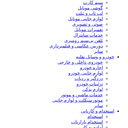
سیم کارت
گوشی موبایل
لپ تاپ و تبلت
لوازم جانبی موبایل
صوتی و تصویری
تعمیرات موبایل
خدمات سانترال
تلفن بی‌سیم رومیزی
دوربین عکاسی و فیلمبرداری
سایر
خودرو و وسایل نقلیه
خودروی داخلی و خارجی
اجاره خودرو
لوازم جانبی خودرو
دزدگیر و ردیاب
تزئینات خودرو
لوازم یدکی
خدمات ماشین و موتور
موتورسیکلت و لوازم جانبی
سایر
استخدام و کاریابی
استخدام
استخدام بازاریاب
آماده به کار