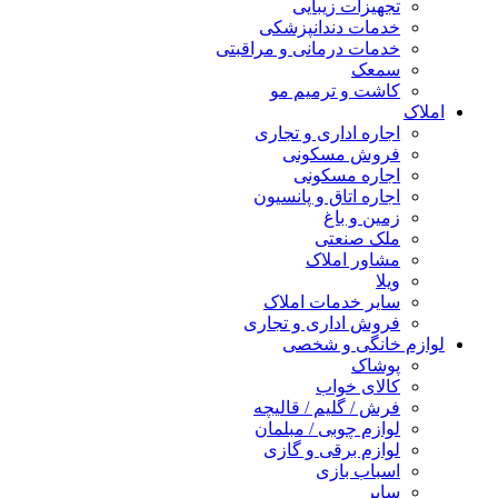
تجهیزات زیبایی
خدمات دندانپزشکی
خدمات درمانی و مراقبتی
سمعک
کاشت و ترمیم مو
املاک
اجاره اداری و تجاری
فروش مسکونی
اجاره مسکونی
اجاره اتاق و پانسیون
زمین و باغ
ملک صنعتی
مشاور املاک
ویلا
سایر خدمات املاک
فروش اداری و تجاری
لوازم خانگی و شخصی
پوشاک
کالای خواب
فرش / گلیم / قالیچه
لوازم چوبی / مبلمان
لوازم برقی و گازی
اسباب بازی
سایر