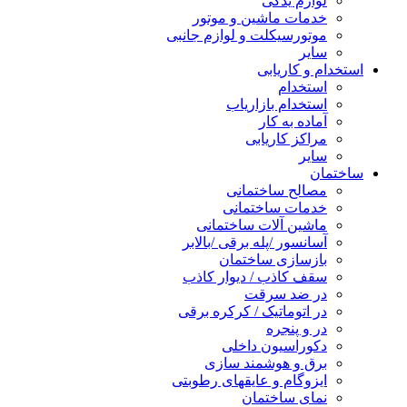
لوازم یدکی
خدمات ماشین و موتور
موتورسیکلت و لوازم جانبی
سایر
استخدام و کاریابی
استخدام
استخدام بازاریاب
آماده به کار
مراکز کاریابی
سایر
ساختمان
مصالح ساختمانی
خدمات ساختمانی
ماشین آلات ساختمانی
آسانسور /پله برقی /بالابر
بازسازی ساختمان
سقف کاذب / دیوار کاذب
در ضد سرقت
در اتوماتیک / کرکره برقی
در و پنجره
دکوراسیون داخلی
برق و هوشمند سازی
ایزوگام و عایقهای رطوبتی
نمای ساختمان