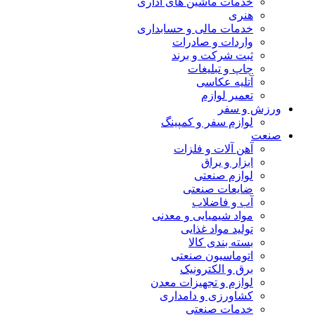
خدمات ماشین های اداری
هنری
خدمات مالی و حسابداری
واردات و صادرات
ثبت شرکت و برند
چاپ و تبلیغات
آتلیه عکاسی
تعمیر لوازم
ورزش و سفر
لوازم سفر و کمپینگ
صنعت
آهن آلات و فلزات
ابزار و یراق
لوازم صنعتی
ضایعات صنعتی
آب و فاضلاب
مواد شیمیایی و معدنی
تولید مواد غذایی
بسته بندی کالا
اتوماسیون صنعتی
برق و الکترونیک
لوازم و تجهیزات معدن
کشاورزی و دامداری
خدمات صنعتی