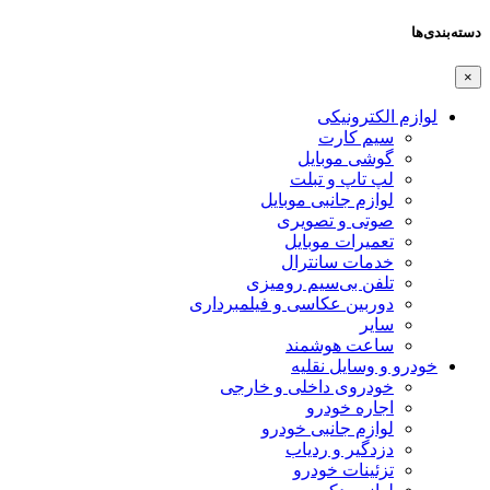
دسته‌بندی‌ها
×
لوازم الکترونیکی
سیم کارت
گوشی موبایل
لپ تاپ و تبلت
لوازم جانبی موبایل
صوتی و تصویری
تعمیرات موبایل
خدمات سانترال
تلفن بی‌سیم رومیزی
دوربین عکاسی و فیلمبرداری
سایر
ساعت هوشمند
خودرو و وسایل نقلیه
خودروی داخلی و خارجی
اجاره خودرو
لوازم جانبی خودرو
دزدگیر و ردیاب
تزئینات خودرو