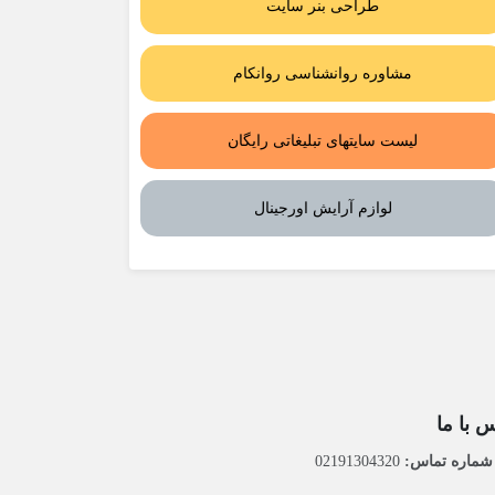
طراحی بنر سایت
مشاوره روانشناسی روانکام
لیست سایتهای تبلیغاتی رایگان
لوازم آرایش اورجینال
 با ما
ماره تماس:
02191304320