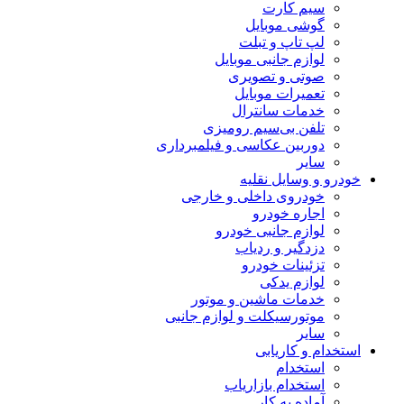
سیم کارت
گوشی موبایل
لپ تاپ و تبلت
لوازم جانبی موبایل
صوتی و تصویری
تعمیرات موبایل
خدمات سانترال
تلفن بی‌سیم رومیزی
دوربین عکاسی و فیلمبرداری
سایر
خودرو و وسایل نقلیه
خودروی داخلی و خارجی
اجاره خودرو
لوازم جانبی خودرو
دزدگیر و ردیاب
تزئینات خودرو
لوازم یدکی
خدمات ماشین و موتور
موتورسیکلت و لوازم جانبی
سایر
استخدام و کاریابی
استخدام
استخدام بازاریاب
آماده به کار