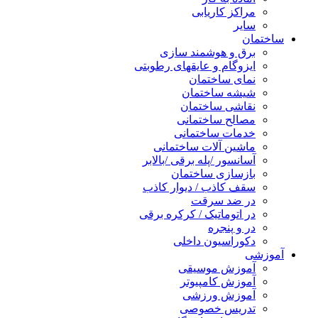
مراکز کاریابی
سایر
ساختمان
برق و هوشمند سازی
ایزوگام و عایقهای رطوبتی
نمای ساختمان
شیشه ساختمان
نقاشی ساختمان
مصالح ساختمانی
خدمات ساختمانی
ماشین آلات ساختمانی
آسانسور /پله برقی /بالابر
بازسازی ساختمان
سقف کاذب / دیوار کاذب
در ضد سرقت
در اتوماتیک / کرکره برقی
در و پنجره
دکوراسیون داخلی
آموزشی
آموزش موسیقی
آموزش کامپیوتر
آموزش ورزشی
تدریس خصوصی