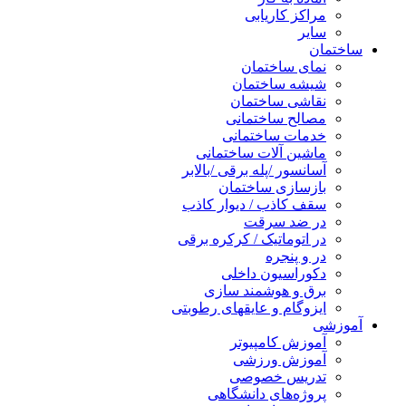
مراکز کاریابی
سایر
ساختمان
نمای ساختمان
شیشه ساختمان
نقاشی ساختمان
مصالح ساختمانی
خدمات ساختمانی
ماشین آلات ساختمانی
آسانسور /پله برقی /بالابر
بازسازی ساختمان
سقف کاذب / دیوار کاذب
در ضد سرقت
در اتوماتیک / کرکره برقی
در و پنجره
دکوراسیون داخلی
برق و هوشمند سازی
ایزوگام و عایقهای رطوبتی
آموزشی
آموزش کامپیوتر
آموزش ورزشی
تدریس خصوصی
پروژه‌های دانشگاهی