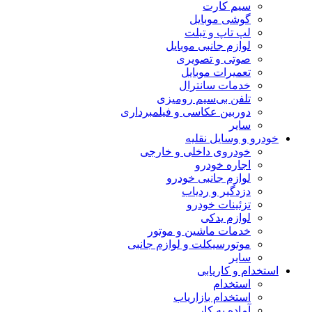
سیم کارت
گوشی موبایل
لپ تاپ و تبلت
لوازم جانبی موبایل
صوتی و تصویری
تعمیرات موبایل
خدمات سانترال
تلفن بی‌سیم رومیزی
دوربین عکاسی و فیلمبرداری
سایر
خودرو و وسایل نقلیه
خودروی داخلی و خارجی
اجاره خودرو
لوازم جانبی خودرو
دزدگیر و ردیاب
تزئینات خودرو
لوازم یدکی
خدمات ماشین و موتور
موتورسیکلت و لوازم جانبی
سایر
استخدام و کاریابی
استخدام
استخدام بازاریاب
آماده به کار