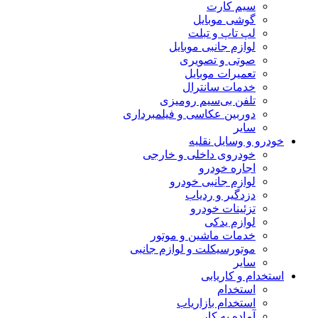
سیم کارت
گوشی موبایل
لپ تاپ و تبلت
لوازم جانبی موبایل
صوتی و تصویری
تعمیرات موبایل
خدمات سانترال
تلفن بی‌سیم رومیزی
دوربین عکاسی و فیلمبرداری
سایر
خودرو و وسایل نقلیه
خودروی داخلی و خارجی
اجاره خودرو
لوازم جانبی خودرو
دزدگیر و ردیاب
تزئینات خودرو
لوازم یدکی
خدمات ماشین و موتور
موتورسیکلت و لوازم جانبی
سایر
استخدام و کاریابی
استخدام
استخدام بازاریاب
آماده به کار