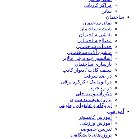
مراکز کاریابی
سایر
ساختمان
نمای ساختمان
شیشه ساختمان
نقاشی ساختمان
مصالح ساختمانی
خدمات ساختمانی
ماشین آلات ساختمانی
آسانسور /پله برقی /بالابر
بازسازی ساختمان
سقف کاذب / دیوار کاذب
در ضد سرقت
در اتوماتیک / کرکره برقی
در و پنجره
دکوراسیون داخلی
برق و هوشمند سازی
ایزوگام و عایقهای رطوبتی
آموزشی
آموزش کامپیوتر
آموزش ورزشی
تدریس خصوصی
پروژه‌های دانشگاهی