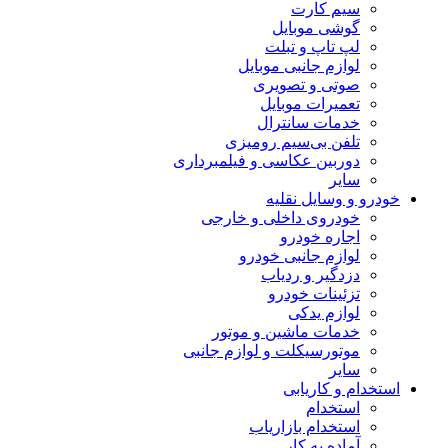
سیم کارت
گوشی موبایل
لپ تاپ و تبلت
لوازم جانبی موبایل
صوتی و تصویری
تعمیرات موبایل
خدمات سانترال
تلفن بی‌سیم رومیزی
دوربین عکاسی و فیلمبرداری
سایر
خودرو و وسایل نقلیه
خودروی داخلی و خارجی
اجاره خودرو
لوازم جانبی خودرو
دزدگیر و ردیاب
تزئینات خودرو
لوازم یدکی
خدمات ماشین و موتور
موتورسیکلت و لوازم جانبی
سایر
استخدام و کاریابی
استخدام
استخدام بازاریاب
آماده به کار