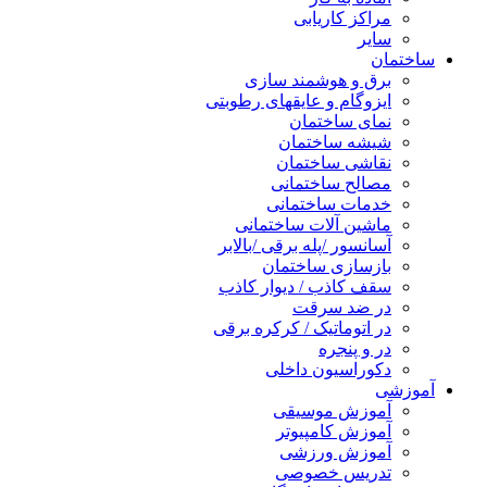
مراکز کاریابی
سایر
ساختمان
برق و هوشمند سازی
ایزوگام و عایقهای رطوبتی
نمای ساختمان
شیشه ساختمان
نقاشی ساختمان
مصالح ساختمانی
خدمات ساختمانی
ماشین آلات ساختمانی
آسانسور /پله برقی /بالابر
بازسازی ساختمان
سقف کاذب / دیوار کاذب
در ضد سرقت
در اتوماتیک / کرکره برقی
در و پنجره
دکوراسیون داخلی
آموزشی
آموزش موسیقی
آموزش کامپیوتر
آموزش ورزشی
تدریس خصوصی