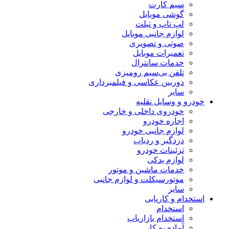
سیم کارت
گوشی موبایل
لپ تاپ و تبلت
لوازم جانبی موبایل
صوتی و تصویری
تعمیرات موبایل
خدمات سانترال
تلفن بی‌سیم رومیزی
دوربین عکاسی و فیلمبرداری
سایر
خودرو و وسایل نقلیه
خودروی داخلی و خارجی
اجاره خودرو
لوازم جانبی خودرو
دزدگیر و ردیاب
تزئینات خودرو
لوازم یدکی
خدمات ماشین و موتور
موتورسیکلت و لوازم جانبی
سایر
استخدام و کاریابی
استخدام
استخدام بازاریاب
آماده به کار