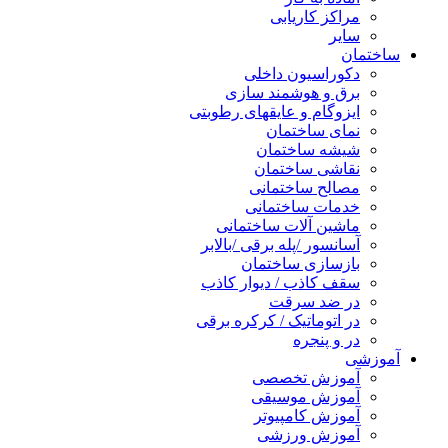
مراکز کاریابی
سایر
ساختمان
دکوراسیون داخلی
برق و هوشمند سازی
ایزوگام و عایقهای رطوبتی
نمای ساختمان
شیشه ساختمان
نقاشی ساختمان
مصالح ساختمانی
خدمات ساختمانی
ماشین آلات ساختمانی
آسانسور /پله برقی /بالابر
بازسازی ساختمان
سقف کاذب / دیوار کاذب
در ضد سرقت
در اتوماتیک / کرکره برقی
در و پنجره
آموزشی
آموزش تخصصی
آموزش موسیقی
آموزش کامپیوتر
آموزش ورزشی