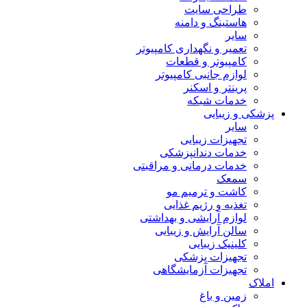
طراحی سایت
هاستینگ و دامنه
سایر
تعمیر و نگهداری کامپیوتر
کامپیوتر و قطعات
لوازم جانبی کامپیوتر
پرینتر و اسکنر
خدمات شبکه
پزشکی و زیبایی
سایر
تجهیزات زیبایی
خدمات دندانپزشکی
خدمات درمانی و مراقبتی
سمعک
کاشت و ترمیم مو
تغذیه و رژیم غذایی
لوازم آرایشی و بهداشتی
سالن آرایش و زیبایی
کلینیک زیبایی
تجهیزات پزشکی
تجهیزات آزمایشگاهی
املاک
زمین و باغ