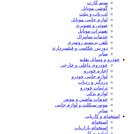
سیم کارت
گوشی موبایل
لپ تاپ و تبلت
لوازم جانبی موبایل
صوتی و تصویری
تعمیرات موبایل
خدمات سانترال
تلفن بی‌سیم رومیزی
دوربین عکاسی و فیلمبرداری
سایر
خودرو و وسایل نقلیه
خودروی داخلی و خارجی
اجاره خودرو
لوازم جانبی خودرو
دزدگیر و ردیاب
تزئینات خودرو
لوازم یدکی
خدمات ماشین و موتور
موتورسیکلت و لوازم جانبی
سایر
استخدام و کاریابی
استخدام
استخدام بازاریاب
آماده به کار