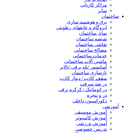
مراکز کاریابی
سایر
ساختمان
برق و هوشمند سازی
ایزوگام و عایقهای رطوبتی
نمای ساختمان
شیشه ساختمان
نقاشی ساختمان
مصالح ساختمانی
خدمات ساختمانی
ماشین آلات ساختمانی
آسانسور /پله برقی /بالابر
بازسازی ساختمان
سقف کاذب / دیوار کاذب
در ضد سرقت
در اتوماتیک / کرکره برقی
در و پنجره
دکوراسیون داخلی
آموزشی
آموزش موسیقی
آموزش کامپیوتر
آموزش ورزشی
تدریس خصوصی