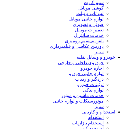
سیم کارت
گوشی موبایل
لپ تاپ و تبلت
لوازم جانبی موبایل
صوتی و تصویری
تعمیرات موبایل
خدمات سانترال
تلفن بی‌سیم رومیزی
دوربین عکاسی و فیلمبرداری
سایر
خودرو و وسایل نقلیه
خودروی داخلی و خارجی
اجاره خودرو
لوازم جانبی خودرو
دزدگیر و ردیاب
تزئینات خودرو
لوازم یدکی
خدمات ماشین و موتور
موتورسیکلت و لوازم جانبی
سایر
استخدام و کاریابی
استخدام
استخدام بازاریاب
آماده به کار