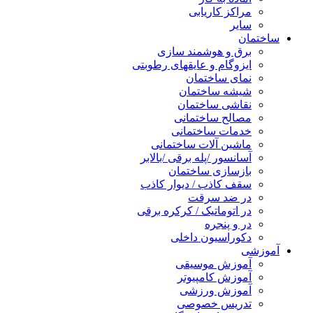
مراکز کاریابی
سایر
ساختمان
برق و هوشمند سازی
ایزوگام و عایقهای رطوبتی
نمای ساختمان
شیشه ساختمان
نقاشی ساختمان
مصالح ساختمانی
خدمات ساختمانی
ماشین آلات ساختمانی
آسانسور /پله برقی /بالابر
بازسازی ساختمان
سقف کاذب / دیوار کاذب
در ضد سرقت
در اتوماتیک / کرکره برقی
در و پنجره
دکوراسیون داخلی
آموزشی
آموزش موسیقی
آموزش کامپیوتر
آموزش ورزشی
تدریس خصوصی