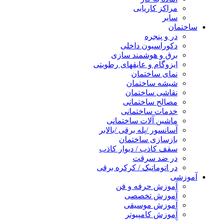
مراکز کاریابی
سایر
ساختمان
در و پنجره
دکوراسیون داخلی
برق و هوشمند سازی
ایزوگام و عایقهای رطوبتی
نمای ساختمان
شیشه ساختمان
نقاشی ساختمان
مصالح ساختمانی
خدمات ساختمانی
ماشین آلات ساختمانی
آسانسور /پله برقی /بالابر
بازسازی ساختمان
سقف کاذب / دیوار کاذب
در ضد سرقت
در اتوماتیک / کرکره برقی
آموزشی
آموزش حرفه و فن
آموزش تخصصی
آموزش موسیقی
آموزش کامپیوتر